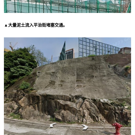
▲大量泥土流入平治街堵塞交通。