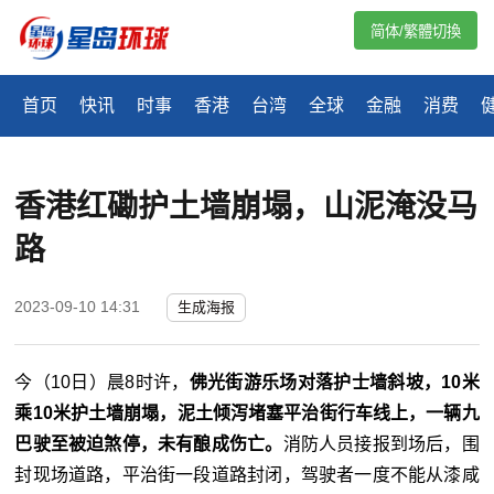
简体/繁體切換
首页
快讯
时事
香港
台湾
全球
金融
消费
香港红磡护土墙崩塌，山泥淹没马
路
2023-09-10 14:31
生成海报
今（10日）晨8时许，
佛光街游乐场对落护士墙斜坡，10米
乘10米护土墙崩塌，泥土倾泻堵塞平治街行车线上，一辆九
巴驶至被迫煞停，未有酿成伤亡。
消防人员接报到场后，围
封现场道路，平治街一段道路封闭，驾驶者一度不能从漆咸