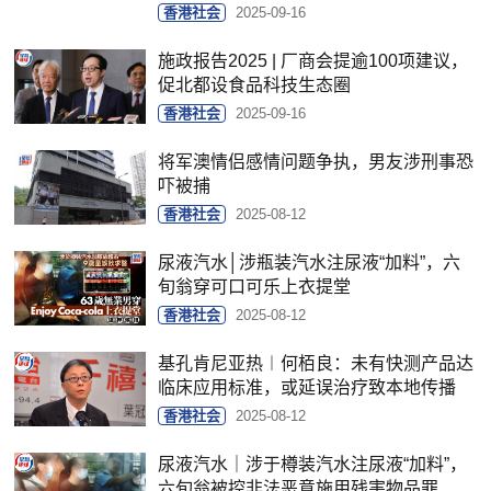
香港社会
2025-09-16
施政报告2025 | 厂商会提逾100项建议，
促北都设食品科技生态圈
香港社会
2025-09-16
将军澳情侣感情问题争执，男友涉刑事恐
吓被捕
香港社会
2025-08-12
尿液汽水│涉瓶装汽水注尿液“加料”，六
旬翁穿可口可乐上衣提堂
香港社会
2025-08-12
基孔肯尼亚热︱何栢良：未有快测产品达
临床应用标准，或延误治疗致本地传播
香港社会
2025-08-12
尿液汽水｜涉于樽装汽水注尿液“加料”，
六旬翁被控非法恶意施用残害物品罪