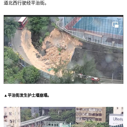
道北西行驶经平治街。
▲平治街发生护土墙崩塌。