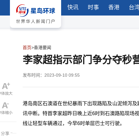
快讯
时事
香港
台
首页
>
香港要闻
李家超指示部门争分夺秒
发布时间：2023-09-10 09:55
港岛南区石澳道在世纪暴雨下出现路陷及山泥倾泻及
讯中断。特首李家超昨日晚上近6时到石澳路陷现场
线让轻型车辆通过，今早6时单层巴士可行驶。