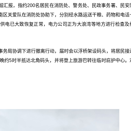
超汇报，指约200名居民在消防处、警务处、民政事务署、民安
南区关爱队在消防处协助下，分别经水路运送干粮、药物和电话
村供电已大致恢复正常，电力公司正为大浪湾等地方进行检查及
事务局协调下进行撤离行动，届时会以浮桥架设码头，将居民接
傍晚约5时半抵达北角码头，并将登上旅游巴转往临时庇护中心。