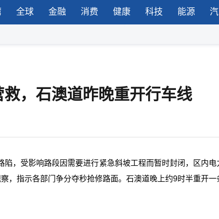
湾
全球
金融
消费
健康
科技
能源
汽
营救，石澳道昨晚重开行车线
路陷，受影响路段因需要进行紧急斜坡工程而暂时封闭，区内电
视察，指示各部门争分夺秒抢修路面。石澳道晚上约9时半重开一