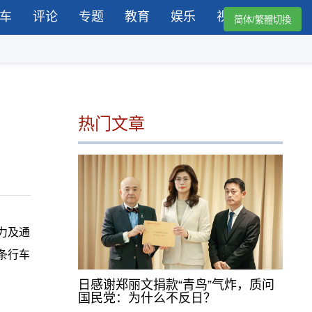
车
评论
专题
教育
娱乐
视频
简体/繁體切換
热门文章
力及通
条行车
日感谢郑丽文捐款“青鸟”气炸，质问
国民党：为什么不反日？