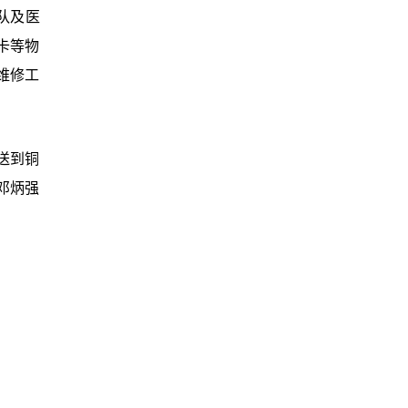
队及医
卡等物
维修工
送到铜
邓炳强