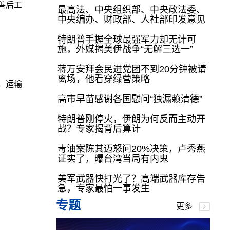
善后工
最高法、中央组织部、中央政法委、
中央编办、财政部、人社部印发意见
特朗普手握全球最强军力却无计可
施，外媒揭美伊战争“无解三选一”
蒋万安拜会民进党团不到20分钟被请
离场，他看穿绿营策略
，运输
高市早苗感谢各国慰问“独漏赖清德”
特朗普刚停火，伊朗为何反而主动开
战？专家揭背后算计
毒油案陈其迈怒问20%决策，卢秀燕
证实了，曝台湾当局有内鬼
美军武器快打光了？高端武器库存告
急，专家最怕一事发生
专题
更多