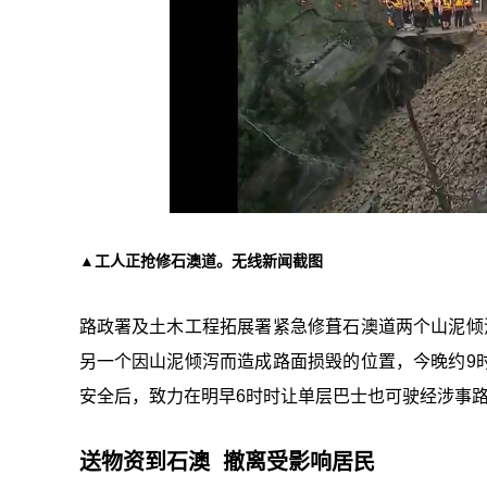
▲工人正抢修石澳道。无线新闻截图
路政署及土木工程拓展署紧急修葺石澳道两个山泥倾
另一个因山泥倾泻而造成路面损毁的位置，今晚约9
安全后，致力在明早6时时让单层巴士也可驶经涉事
送物资到石澳 撤离受影响居民