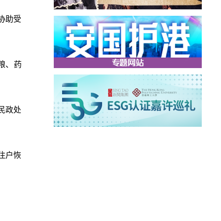
协助受
粮、药
民政处
住户恢