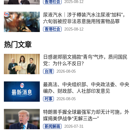
香港社会
2025-08-12
尿液汽水｜涉于樽装汽水注尿液“加料”，
六旬翁被控非法恶意施用残害物品罪
香港社会
2025-08-12
热门文章
日感谢郑丽文捐款“青鸟”气炸，质问国民
党：为什么不反日？
台湾
2026-08-05
最高法、中央组织部、中央政法委、中央
编办、财政部、人社部印发意见
时事
2026-08-05
特朗普手握全球最强军力却无计可施，外
媒揭美伊战争“无解三选一”
新闻解画
2026-07-31