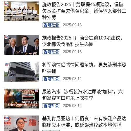
施政报告2025｜劳联提45项建议，倡破
欠基金扩至欠供强积金，暂停输入部分工
种外劳
香港社会
2025-09-16
施政报告2025 | 厂商会提逾100项建议，
促北都设食品科技生态圈
香港社会
2025-09-16
将军澳情侣感情问题争执，男友涉刑事恐
吓被捕
香港社会
2025-08-12
尿液汽水│涉瓶装汽水注尿液“加料”，六
旬翁穿可口可乐上衣提堂
香港社会
2025-08-12
基孔肯尼亚热︱何栢良：未有快测产品达
临床应用标准，或延误治疗致本地传播