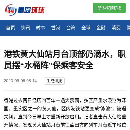
简体/繁體切換
首页
快讯
时事
香港
台湾
全球
金融
消费
港铁黄大仙站月台顶部仍滴水，职
员摆“水桶阵”保乘客安全
2023-09-09 08:14
生成海报
香港过去两日经历四百年一遇大暴雨，多区严重水浸沦为泽
国，重灾区之一的黄大仙，区内港铁站更变成“泳池”，被逼
关闭，直到今日早上才重新开放启用。记者直击黄大仙站重
开情况，发现黄大仙站月台前往蓝田方向列车月台近车尾位