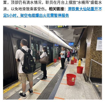
置，顶部仍有滴水情况，职员在月台上摆放“水桶阵”盛载水
滴，以免地滑致乘客受伤。
相关链接：
港铁黄大仙站重开不
足5小时，架空电缆爆出火花需暂停服务