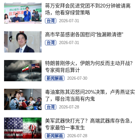
蒋万安拜会民进党团不到20分钟被请离
场，他看穿绿营策略
台湾
2026-07-31
高市早苗感谢各国慰问“独漏赖清德”
台湾
2026-07-31
特朗普刚停火，伊朗为何反而主动开战？
专家揭背后算计
新闻解画
2026-07-30
毒油案陈其迈怒问20%决策，卢秀燕证实
了，曝台湾当局有内鬼
台湾
2026-07-28
美军武器快打光了？高端武器库存告急，
专家最怕一事发生
新闻解画
2026-07-28