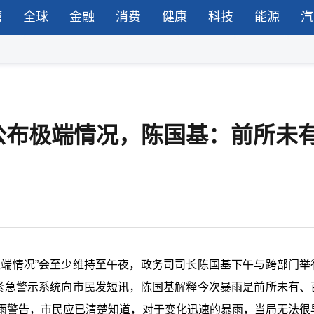
湾
全球
金融
消费
健康
科技
能源
汽
公布极端情况，陈国基：前所未
极端情况”会至少维持至午夜，政务司司长陈国基下午与跨部门举
用紧急警示系统向市民发短讯，陈国基解释今次暴雨是前所未有、
雨警告，市民应已清楚知道，对于变化迅速的暴雨，当局无法很