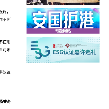
强调，
作不断
不使用
当清晰
事故监
杨睿奇