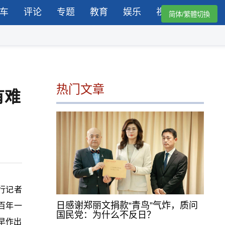
车
评论
专题
教育
娱乐
视频
简体/繁體切換
热门文章
有难
行记者
日感谢郑丽文捐款“青鸟”气炸，质问
百年一
国民党：为什么不反日？
早作出