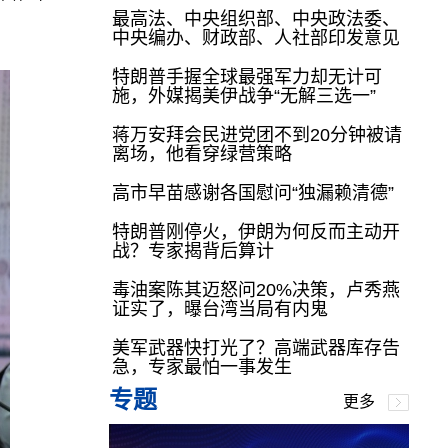
最高法、中央组织部、中央政法委、
中央编办、财政部、人社部印发意见
特朗普手握全球最强军力却无计可
施，外媒揭美伊战争“无解三选一”
蒋万安拜会民进党团不到20分钟被请
离场，他看穿绿营策略
高市早苗感谢各国慰问“独漏赖清德”
特朗普刚停火，伊朗为何反而主动开
战？专家揭背后算计
毒油案陈其迈怒问20%决策，卢秀燕
证实了，曝台湾当局有内鬼
美军武器快打光了？高端武器库存告
急，专家最怕一事发生
专题
更多