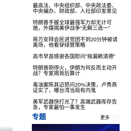
最高法、中央组织部、中央政法委、
中央编办、财政部、人社部印发意见
特朗普手握全球最强军力却无计可
施，外媒揭美伊战争“无解三选一”
蒋万安拜会民进党团不到20分钟被请
离场，他看穿绿营策略
高市早苗感谢各国慰问“独漏赖清德”
特朗普刚停火，伊朗为何反而主动开
战？专家揭背后算计
毒油案陈其迈怒问20%决策，卢秀燕
证实了，曝台湾当局有内鬼
美军武器快打光了？高端武器库存告
急，专家最怕一事发生
专题
更多