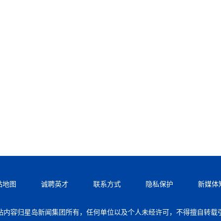
站地图
诚聘英才
联系方式
隐私保护
新媒体
站内容归星岛新闻集团所有，任何单位以及个人未经许可，不得擅自转载