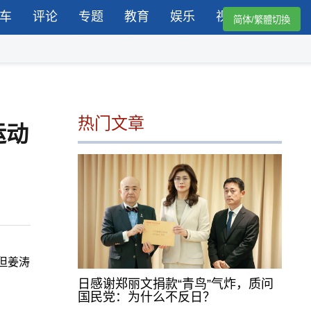
车
评论
专题
教育
娱乐
视频
简体/繁體切換
热门文章
运动
但姜涛
日感谢郑丽文捐款“青鸟”气炸，质问
国民党：为什么不反日？