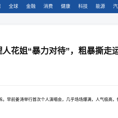
湾
全球
金融
消费
健康
科技
能源
汽
理人花姐“暴力对待”，粗暴撕走
申诉。早前姜涛举行首次个人演唱会，几乎场场爆满，人气极高，