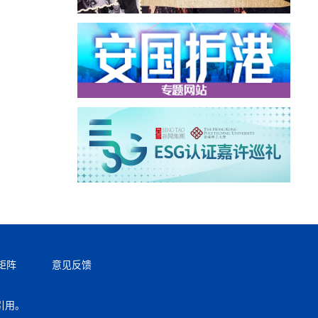
矩阵
意见反馈
引用。
返回顶部