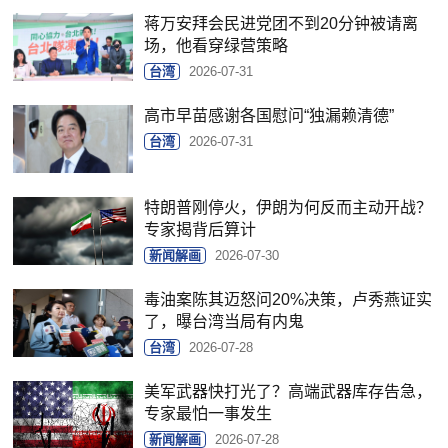
蒋万安拜会民进党团不到20分钟被请离
场，他看穿绿营策略
台湾
2026-07-31
高市早苗感谢各国慰问“独漏赖清德”
台湾
2026-07-31
特朗普刚停火，伊朗为何反而主动开战？
专家揭背后算计
新闻解画
2026-07-30
毒油案陈其迈怒问20%决策，卢秀燕证实
了，曝台湾当局有内鬼
台湾
2026-07-28
美军武器快打光了？高端武器库存告急，
专家最怕一事发生
新闻解画
2026-07-28