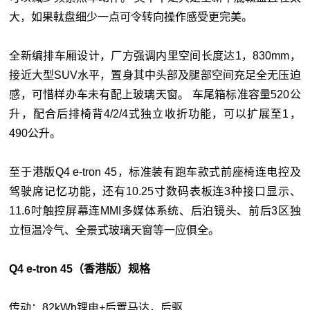
大，如果軚盘细少一点可令转向操作感受更完美。
全新编排车厢设计，厂方强调内里空间长度达1，830mm，
接近大型SUV水平，置身其中头部及腿部空间充足全无压迫
感，可惜样办车未有配上玻璃天窗。 车尾箱标准容量520公
升，配合后排椅背4/2/4式独立收折功能，可以扩展至1，
490公升。
至于港版Q4 e-tron 45，标准装有跑车款式前座椅连电控及
驾驶席记忆功能，还有10.25寸数码表板连3种接口显示、
11.6吋触控屏幕连MMI多媒体系统、后泊镜头、前后3区独
立恒温冷气、全景式玻璃天窗等一应俱全。
Q4 e-tron 45（香港版）规格
传动：82kWh锂电+后置马达，后驱