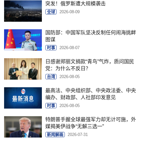
突发！俄罗斯遭大规模袭击
全球
2026-08-09
国防部：中国军队坚决反制任何闹海挑衅
图谋
时事
2026-08-07
日感谢郑丽文捐款“青鸟”气炸，质问国民
党：为什么不反日？
台湾
2026-08-05
最高法、中央组织部、中央政法委、中央
编办、财政部、人社部印发意见
时事
2026-08-05
特朗普手握全球最强军力却无计可施，外
媒揭美伊战争“无解三选一”
新闻解画
2026-07-31