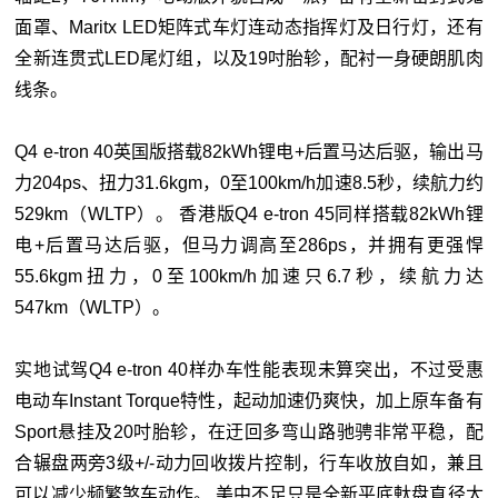
面罩、Maritx LED矩阵式车灯连动态指挥灯及日行灯，还有
全新连贯式LED尾灯组，以及19吋胎轸，配衬一身硬朗肌肉
线条。
Q4 e-tron 40英国版搭载82kWh锂电+后置马达后驱，输出马
力204ps、扭力31.6kgm，0至100km/h加速8.5秒，续航力约
529km（WLTP）。 香港版Q4 e-tron 45同样搭载82kWh锂
电+后置马达后驱，但马力调高至286ps，并拥有更强悍
55.6kgm扭力，0至100km/h加速只6.7秒，续航力达
547km（WLTP）。
实地试驾Q4 e-tron 40样办车性能表现未算突出，不过受惠
电动车Instant Torque特性，起动加速仍爽快，加上原车备有
Sport悬挂及20吋胎轸，在迂回多弯山路驰骋非常平稳，配
合辗盘两旁3级+/-动力回收拨片控制，行车收放自如，兼且
可以减少频繁煞车动作。 美中不足只是全新平底軚盘直径太