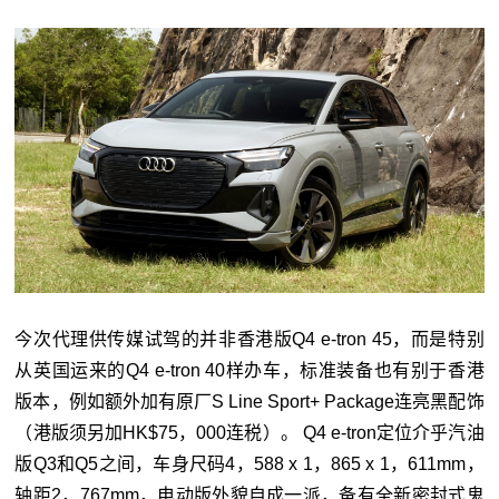
今次代理供传媒试驾的并非香港版Q4 e-tron 45，而是特别
从英国运来的Q4 e-tron 40样办车，标准装备也有别于香港
版本，例如额外加有原厂S Line Sport+ Package连亮黑配饰
（港版须另加HK$75，000连税）。 Q4 e-tron定位介乎汽油
版Q3和Q5之间，车身尺码4，588 x 1，865 x 1，611mm，
轴距2，767mm，电动版外貌自成一派，备有全新密封式鬼