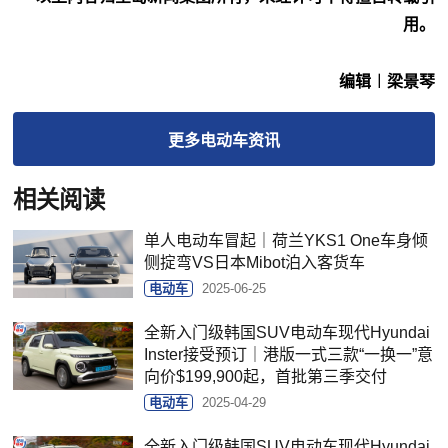
用。
编辑︱梁景琴
更多
电动车
资讯
相关阅读
单人电动车冒起｜荷兰YKS1 One车身倾
侧掟弯VS日本Mibot泊入客货车
电动车
2025-06-25
全新入门级韩国SUV电动车现代Hyundai
Inster接受预订｜港版一式三款“一换一”意
向价$199,900起，首批第三季交付
电动车
2025-04-29
全新入门级韩国SUV电动车现代Hyundai