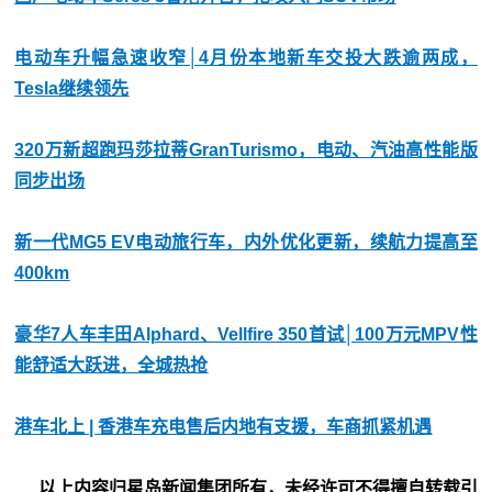
电动车升幅急速收窄│4月份本地新车交投大跌逾两成，
Tesla继续领先
320万新超跑玛莎拉蒂GranTurismo，电动、汽油高性能版
同步出场
新一代MG5 EV电动旅行车，内外优化更新，续航力提高至
400km
豪华7人车丰田Alphard、Vellfire 350首试│100万元MPV性
能舒适大跃进，全城热抢
港车北上 | 香港车充电售后内地有支援，车商抓紧机遇
以上内容归星岛新闻集团所有，未经许可不得擅自转载引