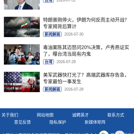
台湾
2026-07-31
特朗普刚停火，伊朗为何反而主动开战？
专家揭背后算计
新闻解画
2026-07-30
毒油案陈其迈怒问20%决策，卢秀燕证实
了，曝台湾当局有内鬼
台湾
2026-07-28
美军武器快打光了？高端武器库存告急，
专家最怕一事发生
新闻解画
2026-07-28
关于我们
网站地图
诚聘英才
联系方式
意见反馈
隐私保护
新媒体矩阵