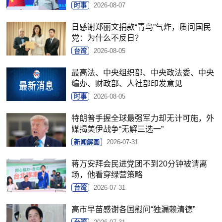
时事
2026-08-07
日感谢郑丽文捐款“青鸟”气炸，质问国民
党：为什么不反日？
台湾
2026-08-05
最高法、中央组织部、中央政法委、中央
编办、财政部、人社部印发意见
时事
2026-08-05
特朗普手握全球最强军力却无计可施，外
媒揭美伊战争“无解三选一”
新闻解画
2026-07-31
蒋万安拜会民进党团不到20分钟被请离
场，他看穿绿营策略
台湾
2026-07-31
高市早苗感谢各国慰问“独漏赖清德”