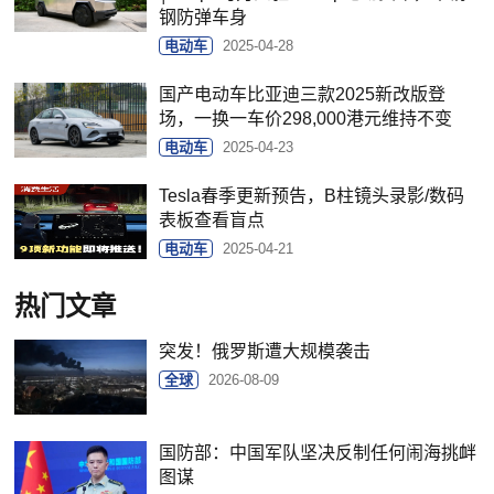
钢防弹车身
电动车
2025-04-28
国产电动车比亚迪三款2025新改版登
场，一换一车价298,000港元维持不变
电动车
2025-04-23
Tesla春季更新预告，B柱镜头录影/数码
表板查看盲点
电动车
2025-04-21
热门文章
突发！俄罗斯遭大规模袭击
全球
2026-08-09
国防部：中国军队坚决反制任何闹海挑衅
图谋