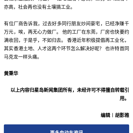
亦高，社会再也没有土壤搞工业。
有位厂商告诉我，过去好多同行朋友炒间豪宅，已经净赚千
万元，唉，再无心力做厂。 他的工厂在东莞，厂房也快要约
满收回，于是乎，不如归去。 香港近年积极提倡再工业化，
其实香港土地、人才这两个环节怎么解决好呢？ 也许特首同
马克龙一样头痛。
黄秉华
以上内容归星岛新闻集团所有，未经许可不得擅自转载引
用。
编辑︱胡影雅
更多
电动车
资讯