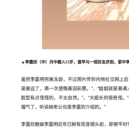
▲李嘉欣（中）月中踏入53岁，提早与一班好友庆祝，家中
虽然李嘉明完美冻龄，不过照片传到内地社交网上后
是差远了，再一次感慨基因彩票。”、“姐姐就是普通
脸型有点怪怪的，不太自然。”、“大姐长的很奇怪。
福气了，听说她老公也是李嘉欣介绍的。”
李嘉欣胞姊李嘉明近年已鲜有现身镜头前，即使平时