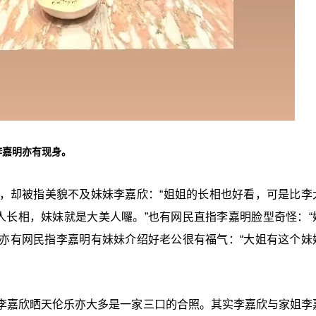
李嘉明亦有现身。
，却被指美貌不及妹妹李嘉欣：“姐姐的长相也好看，可是比李
人长相，妹妹就是大美人囉。”也有网民直指李嘉明脸型奇怪：“
”亦有网民指李嘉明有妹妹介绍好老公很有福气：“大姐有这个妹
李嘉欣晒天伦乐亦大多是一家三口的合照。其实李嘉欣与家姐李