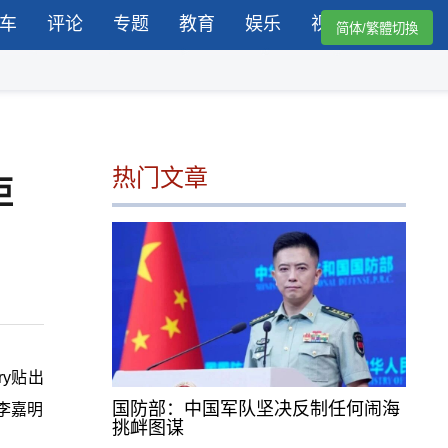
车
评论
专题
教育
娱乐
视频
简体/繁體切換
热门文章
距
ry贴出
国防部：中国军队坚决反制任何闹海
李嘉明
挑衅图谋