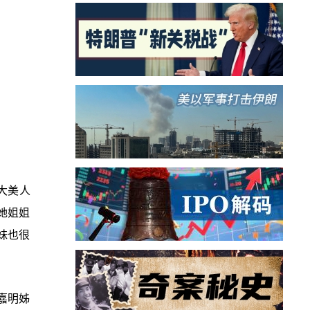
大美人
她姐姐
妹也很
嘉明姊