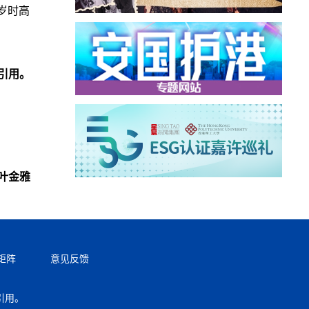
岁时高
引用。
叶金雅
矩阵
意见反馈
引用。
返回顶部