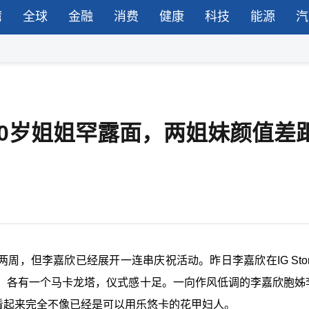
湾
全球
金融
消费
健康
科技
能源
汽
0岁姐姐罕露面，两姐妹颜值差
两周，但李嘉欣已经展开一连串庆祝活动。昨日李嘉欣在IG Sto
，各有一个马卡龙塔，仪式感十足。一向作风低调的李嘉欣胞姊
，看起来完全不像已经是可以用乐悠卡的花甲妇人。