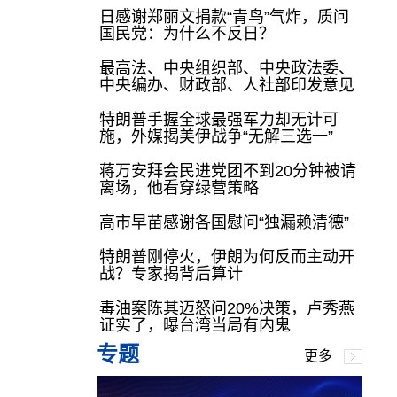
日感谢郑丽文捐款“青鸟”气炸，质问
国民党：为什么不反日？
最高法、中央组织部、中央政法委、
中央编办、财政部、人社部印发意见
特朗普手握全球最强军力却无计可
施，外媒揭美伊战争“无解三选一”
蒋万安拜会民进党团不到20分钟被请
离场，他看穿绿营策略
高市早苗感谢各国慰问“独漏赖清德”
特朗普刚停火，伊朗为何反而主动开
战？专家揭背后算计
毒油案陈其迈怒问20%决策，卢秀燕
证实了，曝台湾当局有内鬼
专题
更多