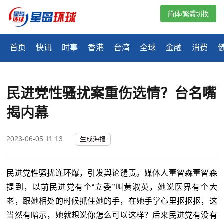
简体/繁體切換
首页
快讯
时事
香港
台湾
全球
金融
消费
民进党性骚扰案重伤选情？台名嘴
揭内幕
2023-06-05 11:13
生成海报
民进党性骚扰连环爆，引发舆论谴责。媒体人董智森董智森
提到，以前民进党有个“立委”叫黄淑英，她说医界有个大
老，跟她相处的时候抓住她的手，在她手掌心里抠抠抠，这
当然有暗示，她就想说你怎么可以这样？后来民进党有没有