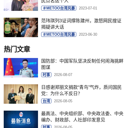
民点名这个人
＃METOO台湾风暴
2023-07-01
范玮琪列3证词撑陈建州，激怒网民搜证
揭疑讲大话
＃METOO台湾风暴
2023-06-30
热门文章
国防部：中国军队坚决反制任何闹海挑衅
图谋
时事
2026-08-07
日感谢郑丽文捐款“青鸟”气炸，质问国民
党：为什么不反日？
台湾
2026-08-05
最高法、中央组织部、中央政法委、中央
编办、财政部、人社部印发意见
时事
2026-08-05