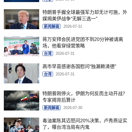
特朗普手握全球最强军力却无计可施，外
媒揭美伊战争“无解三选一”
新闻解画
2026-07-31
蒋万安拜会民进党团不到20分钟被请离
场，他看穿绿营策略
台湾
2026-07-31
高市早苗感谢各国慰问“独漏赖清德”
台湾
2026-07-31
特朗普刚停火，伊朗为何反而主动开战？
专家揭背后算计
新闻解画
2026-07-30
毒油案陈其迈怒问20%决策，卢秀燕证实
了，曝台湾当局有内鬼