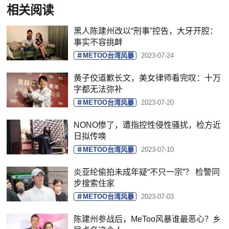
相关阅读
黑人陈建州改以“刑事”控告，大牙开腔：
事实不容挑衅
＃METOO台湾风暴
2023-07-24
​黄子佼道歉长文，美女律师看完叹：十万
字都无法弥补
＃METOO台湾风暴
2023-07-20
​NONO惨了，遭指控性侵性骚扰，检方近
日拟传唤
＃METOO台湾风暴
2023-07-10
​炎亚纶偷拍未成年疑“不只一宗”？ 检警同
步搜索住家
＃METOO台湾风暴
2023-07-03
陈建州参战后，MeToo风暴谁最恶心？乡