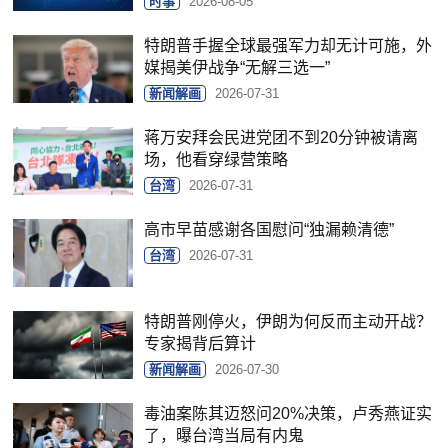
时事
2026-08-05
特朗普手握全球最强军力却无计可施，外
媒揭美伊战争“无解三选一”
新闻解画
2026-07-31
蒋万安拜会民进党团不到20分钟被请离
场，他看穿绿营策略
台湾
2026-07-31
高市早苗感谢各国慰问“独漏赖清德”
台湾
2026-07-31
特朗普刚停火，伊朗为何反而主动开战？
专家揭背后算计
新闻解画
2026-07-30
毒油案陈其迈怒问20%决策，卢秀燕证实
了，曝台湾当局有内鬼