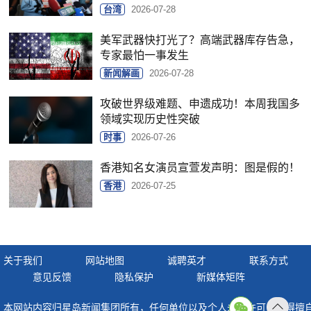
台湾
2026-07-28
美军武器快打光了？高端武器库存告急，
专家最怕一事发生
新闻解画
2026-07-28
攻破世界级难题、申遗成功！本周我国多
领域实现历史性突破
时事
2026-07-26
香港知名女演员宣萱发声明：图是假的！
香港
2026-07-25
关于我们
网站地图
诚聘英才
联系方式
意见反馈
隐私保护
新媒体矩阵
本网站内容归星岛新闻集团所有，任何单位以及个人未经许可，不得擅