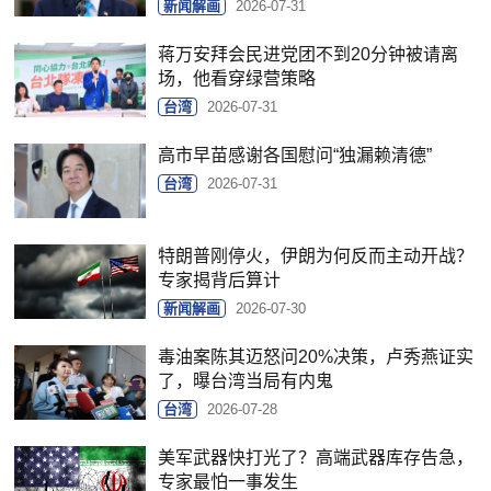
新闻解画
2026-07-31
蒋万安拜会民进党团不到20分钟被请离
场，他看穿绿营策略
台湾
2026-07-31
高市早苗感谢各国慰问“独漏赖清德”
台湾
2026-07-31
特朗普刚停火，伊朗为何反而主动开战？
专家揭背后算计
新闻解画
2026-07-30
毒油案陈其迈怒问20%决策，卢秀燕证实
了，曝台湾当局有内鬼
台湾
2026-07-28
美军武器快打光了？高端武器库存告急，
专家最怕一事发生