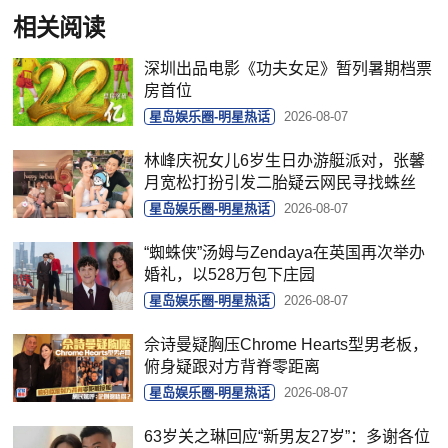
相关阅读
深圳出品电影《功夫女足》暂列暑期档票
房首位
星岛娱乐圈-明星热话
2026-08-07
林峰庆祝女儿6岁生日办游艇派对，张馨
月宽松打扮引发二胎疑云网民寻找蛛丝
星岛娱乐圈-明星热话
2026-08-07
“蜘蛛侠”汤姆与Zendaya在英国再次举办
婚礼，以528万包下庄园
星岛娱乐圈-明星热话
2026-08-07
佘诗曼疑胸压Chrome Hearts型男老板，
俯身疑跟对方背脊零距离
星岛娱乐圈-明星热话
2026-08-07
63岁关之琳回应“新男友27岁”：多谢各位