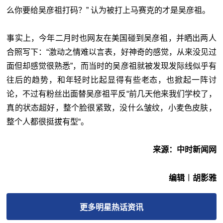
么你要给吴彦祖打码？” 认为被打上马赛克的才是吴彦祖。
事实上，今年二月时也网友在美国碰到吴彦祖，并晒出两人
合照写下：“激动之情难以言表，好神奇的感觉，从来没见过
面但却感觉很熟悉”，而当时的吴彦祖就被发现发际线似乎有
往后的趋势，和年轻时比起显得有些老态，也掀起一阵讨
论，不过有粉丝出面替吴彦祖平反“前几天他来我们学校了，
真的状态超好，整个脸很紧致，没什么皱纹，小麦色皮肤，
整个人都很挺拔有型“。
来源：中时新闻网
编辑︱胡影雅
更多
明星热话
资讯