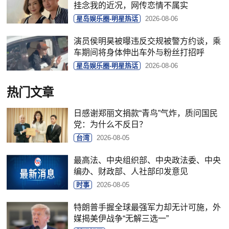
挂念我的近况，网传恋情不属实
星岛娱乐圈-明星热话
2026-08-06
演员侯明昊被曝违反交规被警方约谈，乘
车期间将身体伸出车外与粉丝打招呼
星岛娱乐圈-明星热话
2026-08-06
热门文章
日感谢郑丽文捐款“青鸟”气炸，质问国民
党：为什么不反日？
台湾
2026-08-05
最高法、中央组织部、中央政法委、中央
编办、财政部、人社部印发意见
时事
2026-08-05
特朗普手握全球最强军力却无计可施，外
媒揭美伊战争“无解三选一”