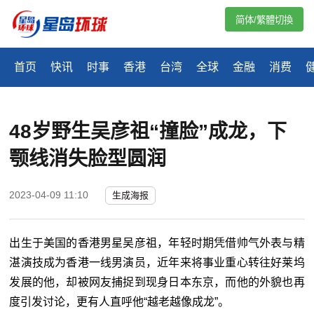
简体/繁體切換
首页
快讯
时事
香港
台湾
全球
金融
消费
48岁野生吴彦祖“撞脸”成龙，下
颚线消失脸型圆润
2023-04-09 11:10
生成海报
出生于美国的香港男星吴彦祖，年轻时期凭借帅气外表与精
湛演技成为香港一线男演员，近年来将事业重心转往好莱坞
发展的他，却被网友捕捉到现身日本东京，而他的外貌也再
度引发讨论，更有人直呼他“越老越像成龙”。