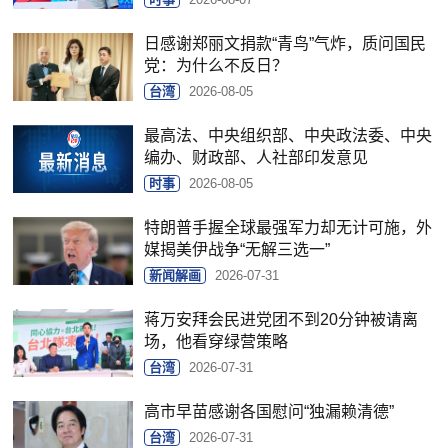
日感谢郑丽文捐款“青鸟”气炸，质问国民
党：为什么不反日？
台湾
2026-08-05
最高法、中央组织部、中央政法委、中央
编办、财政部、人社部印发意见
时事
2026-08-05
特朗普手握全球最强军力却无计可施，外
媒揭美伊战争“无解三选一”
新闻解画
2026-07-31
蒋万安拜会民进党团不到20分钟被请离
场，他看穿绿营策略
台湾
2026-07-31
高市早苗感谢各国慰问“独漏赖清德”
台湾
2026-07-31