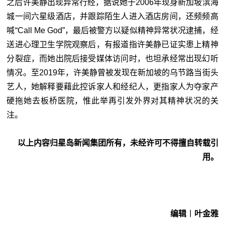
之后许美静出现异常行经，据说她于2006年现身新加坡滨海
城一间六星级酒店，并跟踪陌生人进入酒店房间，还频频高
喊“Call Me God”，最后被警方以疑似精神异常状况逮捕，经
送进心理卫生学院观察后，有报道指许美静已证实患上精神
分裂症，而她出院后接受媒体访问时，也坦承经常出现幻听
情况。至2019年，许美静曾被发现在新加坡的乌节路当街头
艺人，她解释要藉此控诉家人和经纪人，更指家人为夺家产
硬拖她去板桥医院，惟此举再引发外界对其精神状况的关
注。
以上内容归星岛新闻集团所有，未经许可不得擅自转载引
用。
编辑︱叶金雅