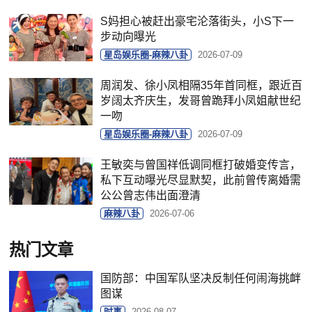
S妈担心被赶出豪宅沦落街头，小S下一
步动向曝光
星岛娱乐圈-麻辣八卦
2026-07-09
周润发、徐小凤相隔35年首同框，跟近百
岁阔太齐庆生，发哥曾跪拜小凤姐献世纪
一吻
星岛娱乐圈-麻辣八卦
2026-07-09
王敏奕与曾国祥低调同框打破婚变传言，
私下互动曝光尽显默契，此前曾传离婚需
公公曾志伟出面澄清
麻辣八卦
2026-07-06
热门文章
国防部：中国军队坚决反制任何闹海挑衅
图谋
时事
2026-08-07