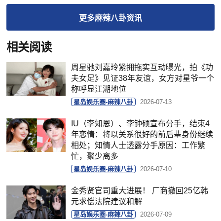
更多
麻辣八卦
资讯
相关阅读
周星驰刘嘉玲紧拥拖实互动曝光，拍《功
夫女足》见证38年友谊，女方对星爷一个
称呼显江湖地位
星岛娱乐圈-麻辣八卦
2026-07-13
IU（李知恩）、李钟硕宣布分手，结束4
年恋情：将以关系很好的前后辈身份继续
相处；知情人士透露分手原因：工作繁
忙，聚少离多
星岛娱乐圈-麻辣八卦
2026-07-10
金秀贤官司重大进展！ 厂商撤回25亿韩
元求偿法院建议和解
星岛娱乐圈-麻辣八卦
2026-07-09