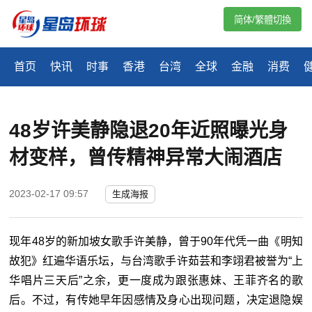
简体/繁體切換
首页
快讯
时事
香港
台湾
全球
金融
消费
48岁许美静隐退20年近照曝光身
材变样，曾传精神异常大闹酒店
2023-02-17 09:57
生成海报
现年48岁的新加坡女歌手许美静，曾于90年代凭一曲《明知
故犯》红遍华语乐坛，与台湾歌手许茹芸和李翊君被誉为“上
华唱片三天后”之余，更一度成为跟张惠妹、王菲齐名的歌
后。不过，有传她早年因感情及身心出现问题，决定退隐娱