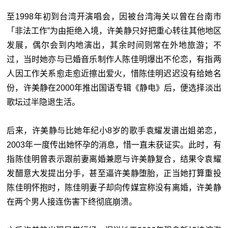
至1998年初到台湾开演唱会，因被台湾海关以曾在台南市
「非法工作”为由拒绝入境，许美静只好把重心转往其他地区
发展，偶尔会到内地演出，其余时间则常在外地旅游；不
过，当时她亦与已婚音乐制作人陈佳明爆出不伦恋，有指两
人因工作关系愈走愈近擦出爱火，惜陈佳明迟迟没有给她名
份，许美静在2000年推出国语专辑《静电》后，便选择淡出
歌坛过半隐退生活。
后来，许美静与比她年纪小8岁的歌手袁耀发谱出姐弟恋，
2003年一度传出她怀孕的消息，惜一直未获证实。此时，有
指陈佳明曾表示跟前妻离婚兼愿与许美静复合，结果令袁耀
发醋意大发提出分手，甚至逼许美静堕胎，正当她打算重投
陈佳明怀抱时，陈佳明妻子却向传媒宣称没有离婚，许美静
在两个男人接连伤害下终彻底崩溃。