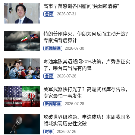
高市早苗感谢各国慰问“独漏赖清德”
台湾
2026-07-31
特朗普刚停火，伊朗为何反而主动开战？
专家揭背后算计
新闻解画
2026-07-30
毒油案陈其迈怒问20%决策，卢秀燕证实
了，曝台湾当局有内鬼
台湾
2026-07-28
美军武器快打光了？高端武器库存告急，
专家最怕一事发生
新闻解画
2026-07-28
攻破世界级难题、申遗成功！本周我国多
领域实现历史性突破
时事
2026-07-26