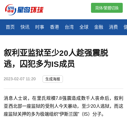
简体/繁體切換
首页
快讯
时事
香港
台湾
全球
金融
消费
叙利亚监狱至少20人趁强震脱
逃，囚犯多为IS成员
2023-02-07 11:20
生成海报
消息人士说，在里氏规模
7.8
强震造成数千人丧命后，叙利
亚西北部一座监狱的受刑人今天暴动，至少
20
人逃狱，而这
座监狱关押的多为极端组织
“
伊斯兰国
”
（
IS
）分子。