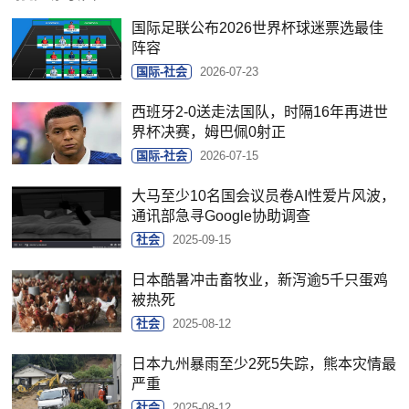
国际足联公布2026世界杯球迷票选最佳
阵容
国际-社会
2026-07-23
西班牙2-0送走法国队，时隔16年再进世
界杯决赛，姆巴佩0射正
国际-社会
2026-07-15
大马至少10名国会议员卷AI性爱片风波，
通讯部急寻Google协助调查
社会
2025-09-15
日本酷暑冲击畜牧业，新泻逾5千只蛋鸡
被热死
社会
2025-08-12
日本九州暴雨至少2死5失踪，熊本灾情最
严重
社会
2025-08-12