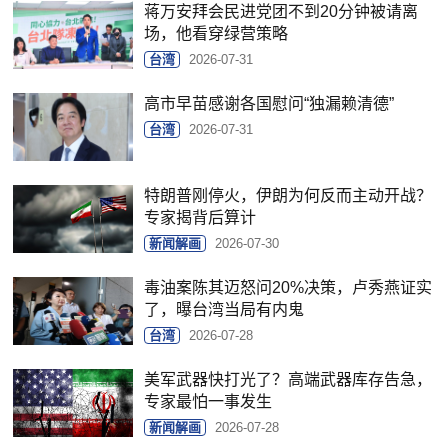
蒋万安拜会民进党团不到20分钟被请离
场，他看穿绿营策略
台湾
2026-07-31
高市早苗感谢各国慰问“独漏赖清德”
台湾
2026-07-31
特朗普刚停火，伊朗为何反而主动开战？
专家揭背后算计
新闻解画
2026-07-30
毒油案陈其迈怒问20%决策，卢秀燕证实
了，曝台湾当局有内鬼
台湾
2026-07-28
美军武器快打光了？高端武器库存告急，
专家最怕一事发生
新闻解画
2026-07-28