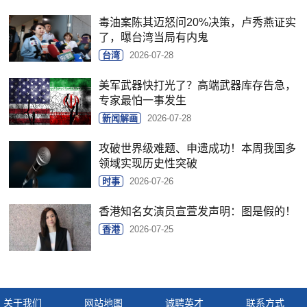
毒油案陈其迈怒问20%决策，卢秀燕证实
了，曝台湾当局有内鬼
台湾
2026-07-28
美军武器快打光了？高端武器库存告急，
专家最怕一事发生
新闻解画
2026-07-28
攻破世界级难题、申遗成功！本周我国多
领域实现历史性突破
时事
2026-07-26
香港知名女演员宣萱发声明：图是假的！
香港
2026-07-25
关于我们
网站地图
诚聘英才
联系方式