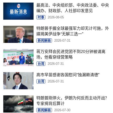
最高法、中央组织部、中央政法委、中央
编办、财政部、人社部印发意见
时事
2026-08-05
特朗普手握全球最强军力却无计可施，外
媒揭美伊战争“无解三选一”
新闻解画
2026-07-31
蒋万安拜会民进党团不到20分钟被请离
场，他看穿绿营策略
台湾
2026-07-31
高市早苗感谢各国慰问“独漏赖清德”
台湾
2026-07-31
特朗普刚停火，伊朗为何反而主动开战？
专家揭背后算计
新闻解画
2026-07-30