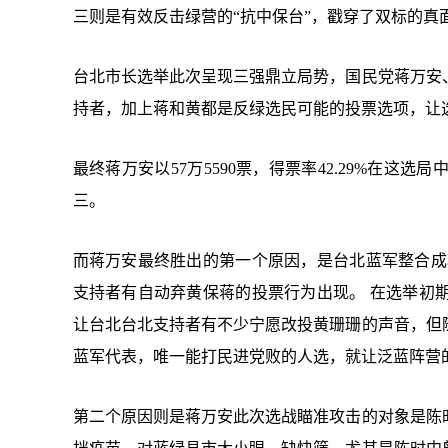
三则是有效反击绿营的“抗中保台”，戳穿了双标的真
台北市长选举此次呈现三强鼎立局势，国民党蒋万安
持者，加上蒋和黄都是反绿选民可能的投票选项，让
最终蒋万安以57万5590票，得票率42.29%在这选局
三。
而蒋万安最终胜出的第一个原因，是台北蓝军整合成
支持者有自动弃黄保蒋的投票行为出现。 在选举初
让台北台北支持者有不少宁愿改投黄珊珊的声音，但
蓝军代表，唯一能打民进党败的人选，就让泛蓝阵营
第二个原因则是蒋万安此次选战瞄准攻击的对象是陈