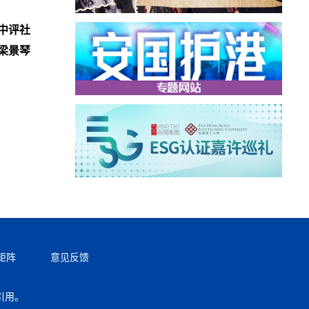
中评社
梁景琴
矩阵
意见反馈
引用。
返回顶部