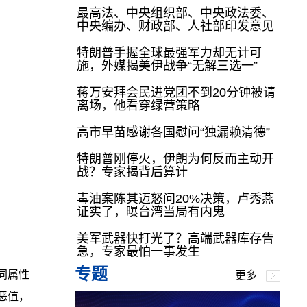
最高法、中央组织部、中央政法委、
中央编办、财政部、人社部印发意见
特朗普手握全球最强军力却无计可
施，外媒揭美伊战争“无解三选一”
蒋万安拜会民进党团不到20分钟被请
离场，他看穿绿营策略
高市早苗感谢各国慰问“独漏赖清德”
特朗普刚停火，伊朗为何反而主动开
战？专家揭背后算计
毒油案陈其迈怒问20%决策，卢秀燕
证实了，曝台湾当局有内鬼
美军武器快打光了？高端武器库存告
急，专家最怕一事发生
专题
同属性
更多
恶值，