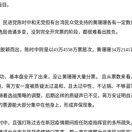
面目。
、民进党陈时中和无党但有台湾民众党支持的黄珊珊各有一定数
选局诡谲多变，没到完全开完票的阶段，都很难看出胜负。
中脱颖而出，陈时中则是以43万4558万票居次，黄珊珊34万214
功，基本盘全开了出来，没让黄珊珊大量分票。 且从票数来看
期，蒋万安一度被质疑太过温和，且太过中性、不沾锅、不够蓝
随着选战策略的调整，后期这样的质疑声已不见，蒋万安证明自
的票源能大部分集中在他身上，形成弃保现象。
时中，且强打陈过去在新冠疫情期间担任防疫指挥官的多所疏失