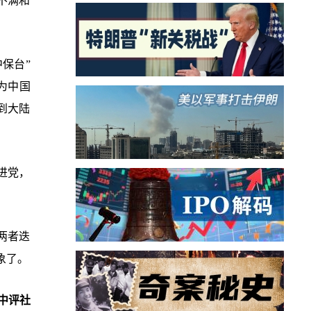
不满和
保台”
为中国
到大陆
进党，
两者迭
象了。
中评社