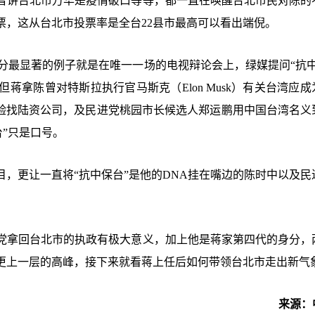
曾讲台北市万华是疫情破口等等，都一直在唤醒台北市民对陈的
票，这从台北市投票率是全台22县市最高可以看出端倪。
部分最显著的例子就是在唯一一场的电视辩论会上，绿媒提问“抗中
拿陈曾对特斯拉执行官马斯克（Elon Musk）有关台湾应成
试验找陆资公司，及民进党桃园市长候选人郑运鹏用中国台湾名义
台”只是口号。
，更让一直将“抗中保台”是他的DNA挂在嘴边的陈时中以及民
党拿回台北市的执政有极大意义，加上他是蒋家第四代的身分，
更上一层的高峰，接下来就看蒋上任后如何带领台北市走出新气
来源：