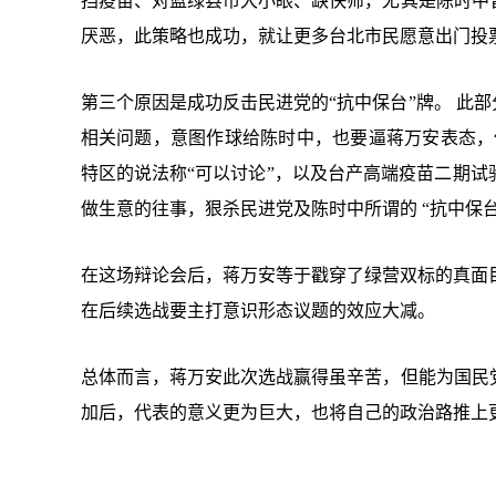
挡疫苗、对蓝绿县市大小眼、缺快筛，尤其是陈时中
厌恶，此策略也成功，就让更多台北市民愿意出门投
第三个原因是成功反击民进党的“抗中保台”牌。 此
相关问题，意图作球给陈时中，也要逼蒋万安表态，但蒋
特区的说法称“可以讨论”，以及台产高端疫苗二期
做生意的往事，狠杀民进党及陈时中所谓的 “抗中保
在这场辩论会后，蒋万安等于戳穿了绿营双标的真面目
在后续选战要主打意识形态议题的效应大减。
总体而言，蒋万安此次选战赢得虽辛苦，但能为国民
加后，代表的意义更为巨大，也将自己的政治路推上