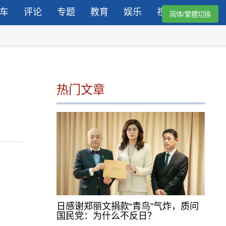
车
评论
专题
教育
娱乐
视频
简体/繁體切換
热门文章
日感谢郑丽文捐款“青鸟”气炸，质问
国民党：为什么不反日？