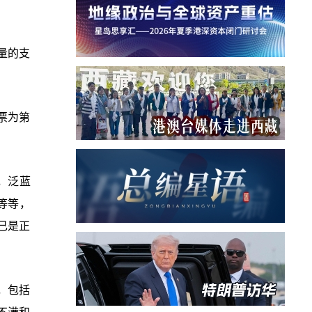
量的支
1票为第
，泛蓝
等等，
己是正
，包括