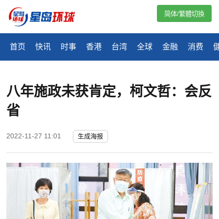
简体/繁體切換
首页
快讯
时事
香港
台湾
全球
金融
消费
八年施政未获肯定，柯文哲：会反
省
2022-11-27 11:01
生成海报