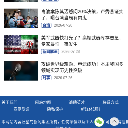
毒油案陈其迈怒问20%决策，卢秀燕证实
了，曝台湾当局有内鬼
台湾
2026-07-28
美军武器快打光了？高端武器库存告急，
专家最怕一事发生
新闻解画
2026-07-28
攻破世界级难题、申遗成功！本周我国多
领域实现历史性突破
时事
2026-07-26
关于我们
网站地图
诚聘英才
联系方式
意见反馈
隐私保护
新媒体矩阵
本网站内容归星岛新闻集团所有，任何单位以及个人未经许可，不得擅