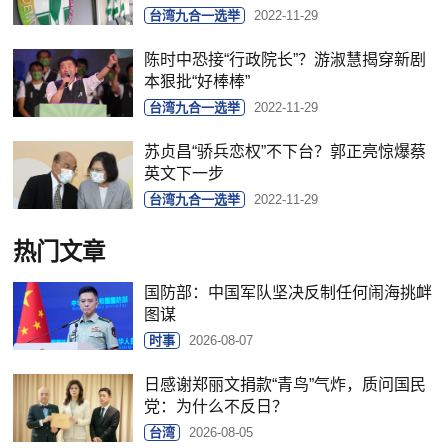
台湾九合一选举
2022-11-29
陈时中恐接“行政院长”？游淑慧揭穿新剧
本狠批“好棒棒”
台湾九合一选举
2022-11-29
苏贞昌“骄兵恋权”不下台？郭正亮惊爆蔡
英文下一步
台湾九合一选举
2022-11-29
热门文章
国防部：中国军队坚决反制任何闹海挑衅
图谋
时事
2026-08-07
日感谢郑丽文捐款“青鸟”气炸，质问国民
党：为什么不反日？
台湾
2026-08-05