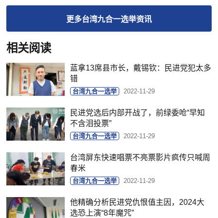
更多
台湾九合一选举
资讯
相关阅读
蓝拿13席县市长，戴锡钦：民进党犯太多
错
台湾九合一选举
2022-11-29
民进党选后内部开战了，前绿委呛“早知
不含泪投票”
台湾九合一选举
2022-11-29
台湾屏东快速唱票不亮票影片疯传只喊周
春米
台湾九合一选举
2022-11-29
他精确分析民进党仇恨值主因，2024大
选恐上演“8年魔咒”