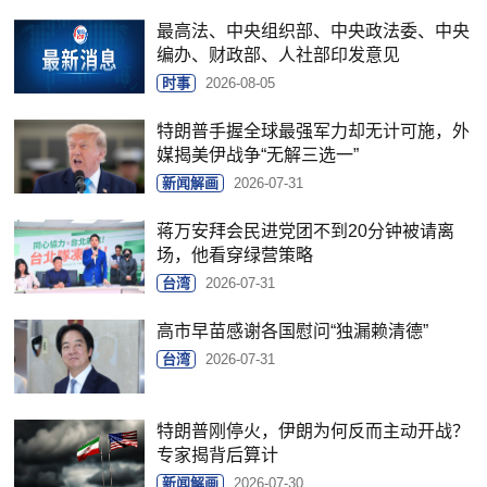
最高法、中央组织部、中央政法委、中央
编办、财政部、人社部印发意见
时事
2026-08-05
特朗普手握全球最强军力却无计可施，外
媒揭美伊战争“无解三选一”
新闻解画
2026-07-31
蒋万安拜会民进党团不到20分钟被请离
场，他看穿绿营策略
台湾
2026-07-31
高市早苗感谢各国慰问“独漏赖清德”
台湾
2026-07-31
特朗普刚停火，伊朗为何反而主动开战？
专家揭背后算计
新闻解画
2026-07-30