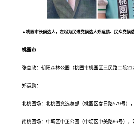
▲桃园市长候选人，左起为民进党候选人郑运鹏、民众党候
桃园市
张善政：朝阳森林公园（桃园市桃园区三民路二段212号）
郑运鹏：
北桃园场：北桃园竞选总部（桃园区春日路579号），活
南桃园场：中坜区中正公园（中坜区中美路86号），活