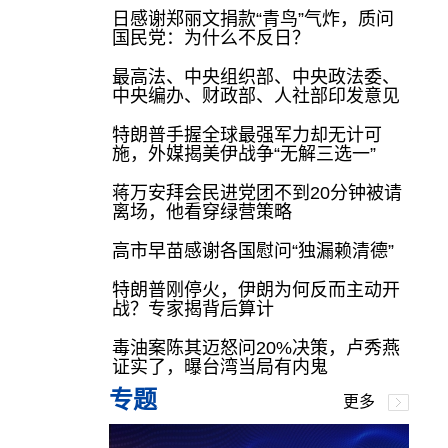
日感谢郑丽文捐款“青鸟”气炸，质问
国民党：为什么不反日？
最高法、中央组织部、中央政法委、
中央编办、财政部、人社部印发意见
特朗普手握全球最强军力却无计可
施，外媒揭美伊战争“无解三选一”
蒋万安拜会民进党团不到20分钟被请
离场，他看穿绿营策略
高市早苗感谢各国慰问“独漏赖清德”
特朗普刚停火，伊朗为何反而主动开
战？专家揭背后算计
毒油案陈其迈怒问20%决策，卢秀燕
证实了，曝台湾当局有内鬼
专题
更多