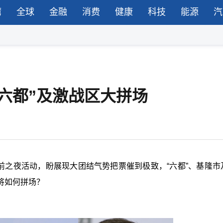
湾
全球
金融
消费
健康
科技
能源
汽
六都”及激战区大拼场
前之夜活动，盼展现大团结气势把票催到极致，“六都”、基隆市
将如何拼场？