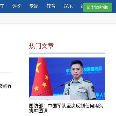
车
评论
专题
教育
娱乐
视频
简体/繁體切換
热门文章
及新竹
国防部：中国军队坚决反制任何闹海
挑衅图谋