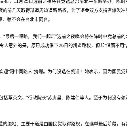
宣布，11月25日选前之夜将在竞选总部前北平东路举办。陈时
夜的前几天取得凯道周边道路路权，为了避免双方支持者爆发冲
蔡、赖不会在台北市同台。
，“最后一哩路，我们一起走”选前之夜晚会将在陈时中竞总前的
令人意外的是，原已成功借下26日的凯道路权，但却“借而不用”
欢迎“阿中同路人”挤爆。为何没选在凯道？她表示，因为国民党
包括蔡英文、“行政院长”苏贞昌、陈建仁等人。至于为何没有赖
遭的腹地、主要干道是由国民党取得路权，在选举最后阶段，有