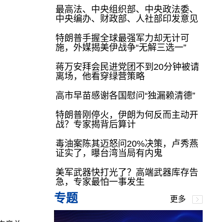
最高法、中央组织部、中央政法委、
中央编办、财政部、人社部印发意见
特朗普手握全球最强军力却无计可
施，外媒揭美伊战争“无解三选一”
蒋万安拜会民进党团不到20分钟被请
离场，他看穿绿营策略
高市早苗感谢各国慰问“独漏赖清德”
特朗普刚停火，伊朗为何反而主动开
战？专家揭背后算计
毒油案陈其迈怒问20%决策，卢秀燕
证实了，曝台湾当局有内鬼
美军武器快打光了？高端武器库存告
急，专家最怕一事发生
专题
更多