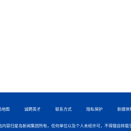
站地图
诚聘英才
联系方式
隐私保护
新媒体
站内容归星岛新闻集团所有，任何单位以及个人未经许可，不得擅自转载