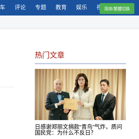
车
评论
专题
教育
娱乐
视频
简体/繁體切換
热门文章
日感谢郑丽文捐款“青鸟”气炸，质问
国民党：为什么不反日？