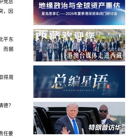
中竞总
突，因
北平东
，而据
取得周
清德？
责任要