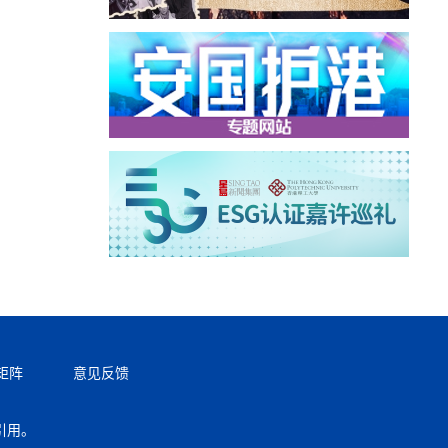
矩阵
意见反馈
引用。
返回顶部