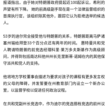
报道指出，由于她对特朗普政府提起近100起诉讼，希利的
声望有所下降。 她的前高级副手现在是一个法律监督组织的
首席执行官，该组织除其他外，跟踪它认为拒绝选举的候选
人。
53岁的迪尔完全接受他与特朗普的关系，特朗普距离马萨诸
塞州输给拜登33个百分点还有两年的时间。 惠特曼共和党
人聘请特朗普的前竞选经理科里·莱万多夫斯基作为高级顾
问，并得到包括南达科他州州长克里斯蒂·诺姆在内的其他保
守派共和党人的支持。
他将地方学校董事会描述为要求对孩子的课程有更多发言权
的父母的障碍，并发誓要在州教育部门内设立一个新办公
室，以监督学校以促进任何政治议程。
在共和党副州长竞选中，作为迪尔的竞选搭档竞选的前州议