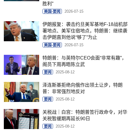
胜利”
美国-要闻
2026-07-15
伊朗报复：袭击约旦美军基地F-18战机部
署地点、美军住宿地点，特朗普：继续袭
击伊朗直到他说“够了”为止
美国-要闻
2026-07-15
特朗普：与英特尔CEO会面“非常有趣”，
阁员下周再晤陈立武
要闻
2025-08-12
泽连斯基拒绝向俄作出领土让步，特朗
普：非常强烈地反对
要闻
2025-08-12
关税战｜白宫：特朗普签行政命令，对华
关税暂缓期再延长90日
要闻
2025-08-12