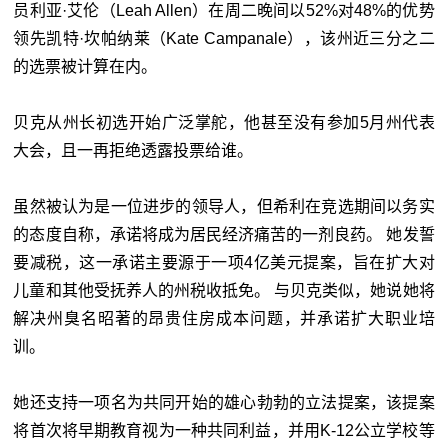
员利亚·艾伦（Leah Allen）在周二晚间以52%对48%的优势
领先凯特·坎帕纳莱（Kate Campanale），该州近三分之二
的选票被计算在内。
贝克从州长初选开始广泛掌舵，他甚至没有参加5月州代表
大会，且一再拒绝透露投票给谁。
虽然被认为是一位进步的领导人，但希利在竞选期间以务实
的态度自称，承诺将成为居民经济痛苦的一剂良药。 她发誓
要减税，这一承诺主要源于一项4亿美元提案，旨在扩大对
儿童和其他受抚养人的州税收抵免。 与贝克类似，她说她将
解决州臭名昭著的昂贵住房成本问题，并承诺扩大职业培
训。
她还支持一项名为共同开始的雄心勃勃的立法提案，该提案
将首次将早期教育视为一种共同利益，并用K-12公立学校等