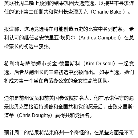
美联社周二晚上预测的结果巩固大选竞选，以接替不寻求连
任的该州第二任期共和党州长查理贝克（Charlie Baker）。
报道称，这场竞选将在可能创造历史的比赛中名列前茅。 希
利认可的继任者安德里亚·坎贝尔（Andrea Campbell）在总
检察长的初选中获胜。
希利将与萨勒姆市长金·德里斯科（Kim Driscoll）一起竞
选，后者从副州长的三路初选中脱颖而出。 如果当选，她们
将成为第一个坐在角落办公室的全女性高管团队。
迪尔是前州议员和前美国参议院提名人，他在承诺保守的愿
景比贝克更接近特朗普和全国共和党的愿景后，击败克里斯·
道蒂（Chris Doughty）赢得共和党提名。
预计周二的结果将结束麻州一个奇怪的，在某些方面是不可