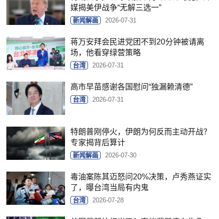
媒揭美伊战争“无解三选一”
新闻解画
2026-07-31
蒋万安拜会民进党团不到20分钟被请离
场，他看穿绿营策略
台湾
2026-07-31
高市早苗感谢各国慰问“独漏赖清德”
台湾
2026-07-31
特朗普刚停火，伊朗为何反而主动开战？
专家揭背后算计
新闻解画
2026-07-30
毒油案陈其迈怒问20%决策，卢秀燕证实
了，曝台湾当局有内鬼
台湾
2026-07-28