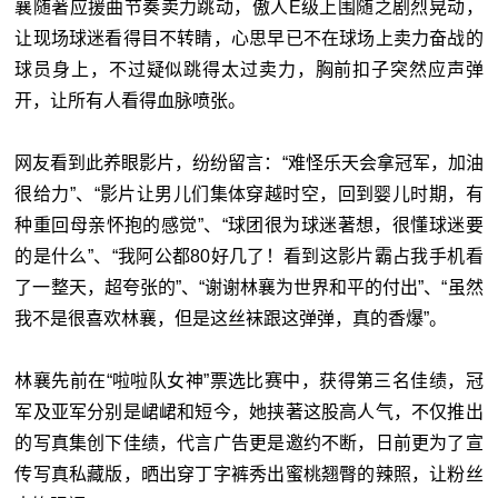
襄随著应援曲节奏卖力跳动，傲人E级上围随之剧烈晃动，
让现场球迷看得目不转睛，心思早已不在球场上卖力奋战的
球员身上，不过疑似跳得太过卖力，胸前扣子突然应声弹
开，让所有人看得血脉喷张。
网友看到此养眼影片，纷纷留言：“难怪乐天会拿冠军，加油
很给力”、“影片让男儿们集体穿越时空，回到婴儿时期，有
种重回母亲怀抱的感觉”、“球团很为球迷著想，很懂球迷要
的是什么”、“我阿公都80好几了！看到这影片霸占我手机看
了一整天，超夸张的”、“谢谢林襄为世界和平的付出”、“虽然
我不是很喜欢林襄，但是这丝袜跟这弹弹，真的香爆”。
林襄先前在“啦啦队女神”票选比赛中，获得第三名佳绩，冠
军及亚军分别是峮峮和短今，她挟著这股高人气，不仅推出
的写真集创下佳绩，代言广告更是邀约不断，日前更为了宣
传写真私藏版，晒出穿丁字裤秀出蜜桃翘臀的辣照，让粉丝