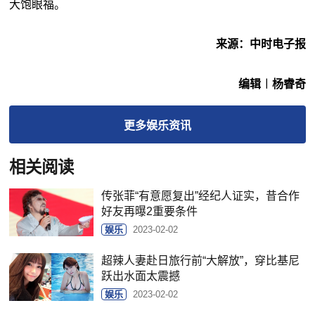
大饱眼福。
来源：中时电子报
编辑︱杨睿奇
更多
娱乐
资讯
相关阅读
传张菲“有意愿复出”经纪人证实，昔合作
好友再曝2重要条件
娱乐
2023-02-02
超辣人妻赴日旅行前“大解放”，穿比基尼
跃出水面太震撼
娱乐
2023-02-02