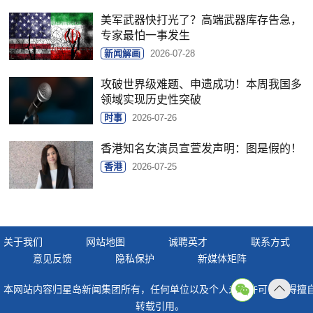
美军武器快打光了？高端武器库存告急，
专家最怕一事发生
新闻解画
2026-07-28
攻破世界级难题、申遗成功！本周我国多
领域实现历史性突破
时事
2026-07-26
香港知名女演员宣萱发声明：图是假的！
香港
2026-07-25
关于我们
网站地图
诚聘英才
联系方式
意见反馈
隐私保护
新媒体矩阵
本网站内容归星岛新闻集团所有，任何单位以及个人未经许可，不得擅
返回
转载引用。