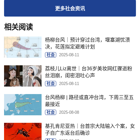
更多
社会
资讯
相关阅读
杨柳台风｜预计穿过台湾，堰塞湖忧溃
决，花莲拟定避难计划
社会
2025-08-11
荔枝儿Liz离世｜台36岁美妆网红骤逝粉
丝泪崩，闺密泪吐心声
社会
2025-08-11
台风杨柳 | 路径或直冲台湾，下周三至五
最接近
社会
2025-08-08
基孔肯尼亚热｜台首宗大陆输入个案，女
子自广东返台后确诊