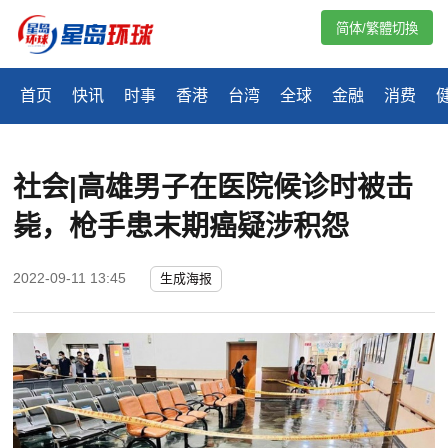
简体/繁體切換
首页
快讯
时事
香港
台湾
全球
金融
消费
社会|高雄男子在医院候诊时被击
毙，枪手患末期癌疑涉积怨
2022-09-11 13:45
生成海报