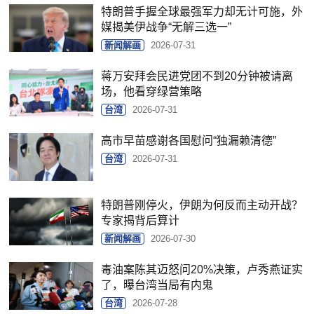
特朗普手握全球最强军力却无计可施，外
媒揭美伊战争“无解三选一”
新闻解画
2026-07-31
蒋万安拜会民进党团不到20分钟被请离
场，他看穿绿营策略
台湾
2026-07-31
高市早苗感谢各国慰问“独漏赖清德”
台湾
2026-07-31
特朗普刚停火，伊朗为何反而主动开战？
专家揭背后算计
新闻解画
2026-07-30
毒油案陈其迈怒问20%决策，卢秀燕证实
了，曝台湾当局有内鬼
台湾
2026-07-28