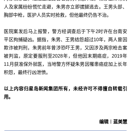
人及家属纷纷慌忙走避，朱男亦立即拔腿逃去。王男头部、
胸部中枪，医护人员实时抢救，但他最终仍告不治。
医院案发后马上报警，警方经调查后于下午2时许在台南安
平区拘捕疑凶。据指，朱男、王男结怨超过10年，两人曾因
欺诈被判刑，朱男前年曾涉恐吓王男，又因涉及两宗枪击案
被判监，原定要服刑至2028年，但他因末期癌症，2019年
11月获准保外就医，当地警方怀疑朱男因罹患癌症加上长年
积怨，最终行凶泄愤。
以上内容归星岛新闻集团所有，未经许可不得擅自转载引
用。
编辑︱蓝美慧