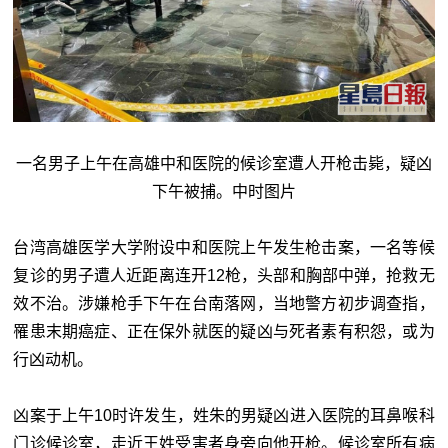
一名男子上午在高雄中和医院的候诊室遭人开枪击毙，疑凶
下午被捕。中时图片
台湾高雄医学大学附设中和医院上午发生枪击案，一名等候
复诊的男子遭人近距离连开12枪，头部和胸部中弹，抢救无
效不治。涉嫌枪手下午在台南落网，当地警方初步调查指，
罹患末期癌症、正在保外就医的疑凶与死者素有积怨，或为
行凶动机。
凶案于上午10时许发生，姓朱的男疑凶进入医院的耳鼻喉科
门诊候诊室，走近王姓受害者身旁向他开枪。候诊室所有病