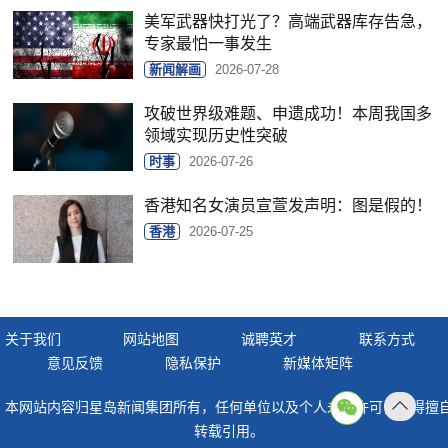
美军武器快打光了？高端武器库存告急，
专家最怕一事发生
新闻解画
2026-07-28
攻破世界级难题、申遗成功！本周我国多
领域实现历史性突破
时事
2026-07-26
香港知名女演员宣萱发声明：图是假的！
香港
2026-07-25
关于我们
网站地图
诚聘英才
联系方式
意见反馈
隐私保护
新媒体矩阵
本网站内容归星岛新闻集团所有，任何单位以及个人未经许可，不得擅
返回
转载引用。