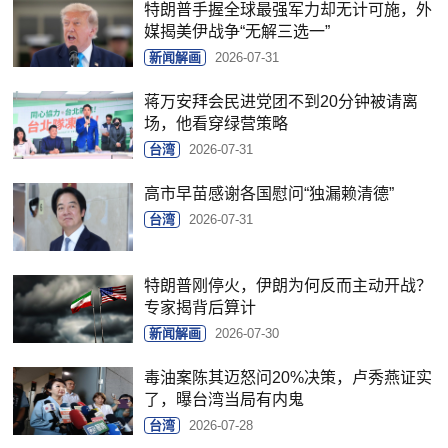
特朗普手握全球最强军力却无计可施，外
媒揭美伊战争“无解三选一”
新闻解画
2026-07-31
蒋万安拜会民进党团不到20分钟被请离
场，他看穿绿营策略
台湾
2026-07-31
高市早苗感谢各国慰问“独漏赖清德”
台湾
2026-07-31
特朗普刚停火，伊朗为何反而主动开战？
专家揭背后算计
新闻解画
2026-07-30
毒油案陈其迈怒问20%决策，卢秀燕证实
了，曝台湾当局有内鬼
台湾
2026-07-28