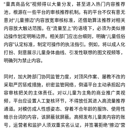
“童真商品化”视频得以大量分发，甚至进入热门内容推荐
池，根源在一些平台的审核推荐机制。有的平台不仅有意无
意对“儿童擦边”内容放宽审核标准，还借助算法推荐对相关
内容放大触达范围。在“流量至上”的语境下，必须为类似擦
边操作划定明晰边界。相关部门应出台细则，明确“儿童低俗
内容”认定标准，制定可操作的执法指引。例如，将以成人化
打扮、刻意展示儿童身体曲线、引发性联想的图文视频等，
明确列为禁止内容。
同时，加大跨部门协同监管力度，对顶风作案、屡教不改的
采取严厉惩戒措施，织密监管网络，倒逼平台主动承担起内
容审核把关的主体责任。对以儿童为主角的商业推广类视
频，平台应设置人工复核环节，不得放任其进入高流量推荐
通道。对模仿成人性感姿态、穿着不合年龄的服饰、使用性
暗示台词的内容，该屏蔽就屏蔽。高频发布儿童类内容的账
号，运营者和监护人须双重实名认证，并签署拒绝“擦边”营