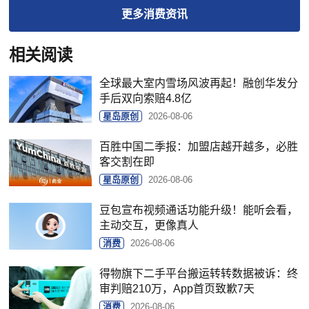
更多
消费
资讯
相关阅读
全球最大室内雪场风波再起！融创华发分
手后双向索赔4.8亿
星岛原创
2026-08-06
百胜中国二季报：加盟店越开越多，必胜
客交割在即
星岛原创
2026-08-06
豆包宣布视频通话功能升级！能听会看，
主动交互，更像真人
消费
2026-08-06
得物旗下二手平台搬运转转数据被诉：终
审判赔210万，App首页致歉7天
消费
2026-08-06