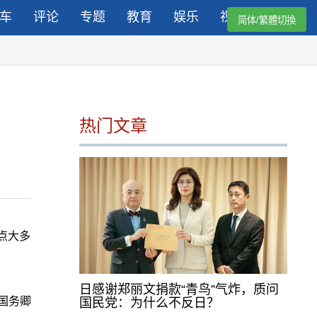
车
评论
专题
教育
娱乐
视频
简体/繁體切換
热门文章
点大多
日感谢郑丽文捐款“青鸟”气炸，质问
国务卿
国民党：为什么不反日？