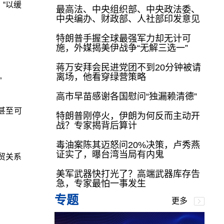
，“以缓
最高法、中央组织部、中央政法委、
中央编办、财政部、人社部印发意见
特朗普手握全球最强军力却无计可
施，外媒揭美伊战争“无解三选一”
蒋万安拜会民进党团不到20分钟被请
离场，他看穿绿营策略
”
高市早苗感谢各国慰问“独漏赖清德”
甚至可
特朗普刚停火，伊朗为何反而主动开
战？专家揭背后算计
毒油案陈其迈怒问20%决策，卢秀燕
证实了，曝台湾当局有内鬼
贸关系
美军武器快打光了？高端武器库存告
急，专家最怕一事发生
专题
更多