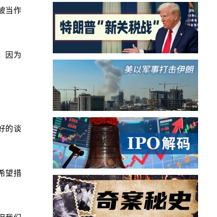
被当作
，因为
好的谈
希望措