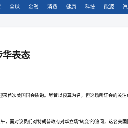
湾
全球
金融
消费
健康
科技
能源
汽
涉华表态
迎来首次美国国会质询。尽管以预算为名，但这场听证会的关注
午，面对议员们对特朗普政府对华立场“转变”的追问，这名美国