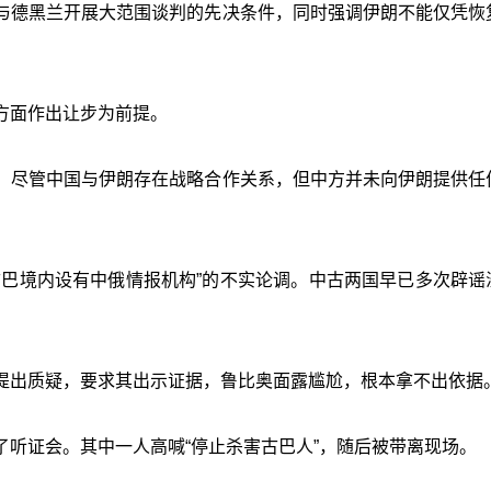
与德黑兰开展大范围谈判的先决条件，同时强调伊朗不能仅凭恢
方面作出让步为前提。
，尽管中国与伊朗存在战略合作关系，但中方并未向伊朗提供任
古巴境内设有中俄情报机构”的不实论调。中古两国早已多次辟谣
提出质疑，要求其出示证据，鲁比奥面露尴尬，根本拿不出依据
听证会。其中一人高喊“停止杀害古巴人”，随后被带离现场。