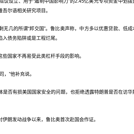
议设立、用于“遏制中国影响力”的2.45亿美元专项资金中划拨
维吾尔语相关研究项目。
剩无几的所谓“邦交国”。鲁比奥声称，中方多以优惠贷款、低成
陷入债务陷阱或是工程烂尾。
这些国家不再易受此类杠杆手段的影响。
司，”他补充说。
体是否有损美国国家安全的问题，也拒绝透露特朗普是否在访华
对伊朗发动战争以来，鲁比奥首次赴国会作证。