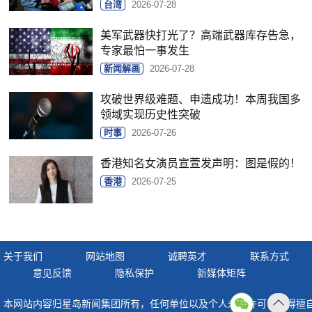
台湾
2026-07-28
美军武器快打光了？高端武器库存告急，
专家最怕一事发生
新闻解画
2026-07-28
攻破世界级难题、申遗成功！本周我国多
领域实现历史性突破
时事
2026-07-26
香港知名女演员宣萱发声明：图是假的！
香港
2026-07-25
关于我们
网站地图
诚聘英才
联系方式
意见反馈
隐私保护
新媒体矩阵
本网站内容归星岛新闻集团所有，任何单位以及个人未经许可，不得擅