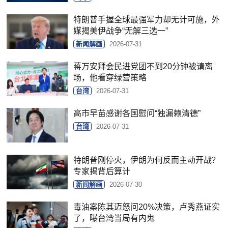
特朗普手握全球最强军力却无计可施，外
媒揭美伊战争“无解三选一”
新闻解画
2026-07-31
蒋万安拜会民进党团不到20分钟被请离
场，他看穿绿营策略
台湾
2026-07-31
高市早苗感谢各国慰问“独漏赖清德”
台湾
2026-07-31
特朗普刚停火，伊朗为何反而主动开战？
专家揭背后算计
新闻解画
2026-07-30
毒油案陈其迈怒问20%决策，卢秀燕证实
了，曝台湾当局有内鬼