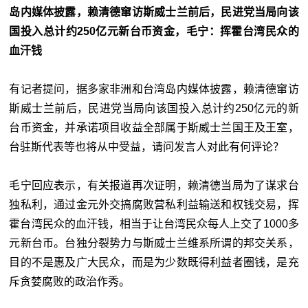
岛内媒体披露，赖清德窜访斯威士兰前后，民进党当局向该
国投入总计约250亿元新台币资金，毛宁：挥霍台湾民众的
血汗钱
有记者提问，据多家非洲和台湾岛内媒体披露，赖清德窜访
斯威士兰前后，民进党当局向该国投入总计约250亿元的新
台币资金，并承诺项目收益全部属于斯威士兰国王及王室，
台驻斯代表等也将从中受益，请问发言人对此有何评论？
毛宁回应表示，有关报道再次证明，赖清德当局为了谋求台
独私利，通过金元外交搞腐败营私利益输送和权钱交易，挥
霍台湾民众的血汗钱，相当于让台湾民众每人上交了1000多
元新台币。台独分裂势力与斯威士兰维系所谓的邦交关系，
目的不是惠及广大民众，而是为少数既得利益者圈钱，是充
斥贪婪腐败的政治作秀。