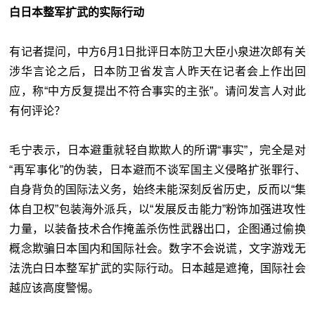
白日本整军扩武的实际行动
有记者提问，中方6月1日批评日本防卫大臣小泉进次郎有关
涉华言论之后，日本防卫省发言人昨天在记者会上作出回
应，称“中方反复提出不符合事实的主张”。请问发言人对此
有何评论？
毛宁表示，日本避重就轻自欺欺人的所谓“事实”，完全是对
“再军事化”的伪装，日本避而不谈军国主义侵略扩张罪行、
自身背负的国际法义务，始终未能深刻反省历史，反而以“集
体自卫权”包装海外派兵，以“发展反击能力”粉饰加强进攻性
力量，以装备技术合作掩盖杀伤性武器出口，企图通过偷换
概念欺骗日本国内和国际社会。数字不会说谎，文字游戏无
法洗白日本整军扩武的实际行动。日本越是遮掩，国际社会
越应该高度警惕。