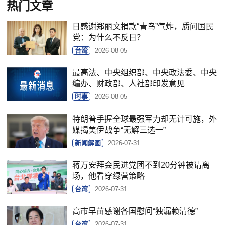
热门文章
日感谢郑丽文捐款“青鸟”气炸，质问国民
党：为什么不反日？
台湾
2026-08-05
最高法、中央组织部、中央政法委、中央
编办、财政部、人社部印发意见
时事
2026-08-05
特朗普手握全球最强军力却无计可施，外
媒揭美伊战争“无解三选一”
新闻解画
2026-07-31
蒋万安拜会民进党团不到20分钟被请离
场，他看穿绿营策略
台湾
2026-07-31
高市早苗感谢各国慰问“独漏赖清德”
台湾
2026-07-31