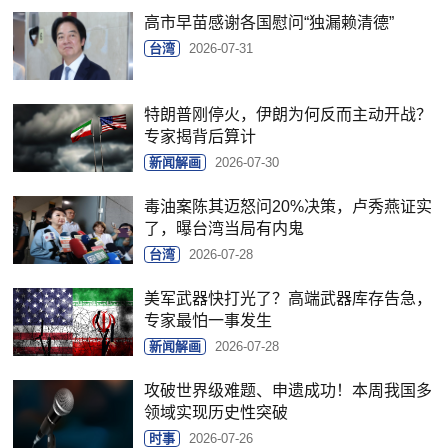
高市早苗感谢各国慰问“独漏赖清德”
台湾
2026-07-31
特朗普刚停火，伊朗为何反而主动开战？
专家揭背后算计
新闻解画
2026-07-30
毒油案陈其迈怒问20%决策，卢秀燕证实
了，曝台湾当局有内鬼
台湾
2026-07-28
美军武器快打光了？高端武器库存告急，
专家最怕一事发生
新闻解画
2026-07-28
攻破世界级难题、申遗成功！本周我国多
领域实现历史性突破
时事
2026-07-26