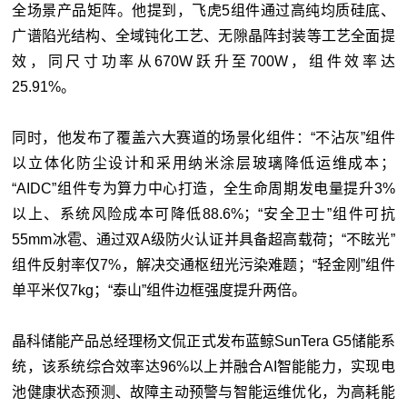
全场景产品矩阵。他提到，飞虎5组件通过高纯均质硅底、
广谱陷光结构、全域钝化工艺、无隙晶阵封装等工艺全面提
效，同尺寸功率从670W跃升至700W，组件效率达
25.91%。
同时，他发布了覆盖六大赛道的场景化组件：“不沾灰”组件
以立体化防尘设计和采用纳米涂层玻璃降低运维成本；
“AIDC”组件专为算力中心打造，全生命周期发电量提升3%
以上、系统风险成本可降低88.6%；“安全卫士”组件可抗
55mm冰雹、通过双A级防火认证并具备超高载荷；“不眩光”
组件反射率仅7%，解决交通枢纽光污染难题；“轻金刚”组件
单平米仅7kg；“泰山”组件边框强度提升两倍。
晶科储能产品总经理杨文侃正式发布蓝鲸SunTera G5储能系
统，该系统综合效率达96%以上并融合AI智能能力，实现电
池健康状态预测、故障主动预警与智能运维优化，为高耗能