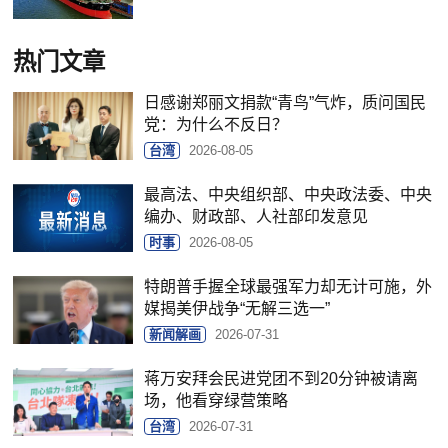
热门文章
日感谢郑丽文捐款“青鸟”气炸，质问国民
党：为什么不反日？
台湾
2026-08-05
最高法、中央组织部、中央政法委、中央
编办、财政部、人社部印发意见
时事
2026-08-05
特朗普手握全球最强军力却无计可施，外
媒揭美伊战争“无解三选一”
新闻解画
2026-07-31
蒋万安拜会民进党团不到20分钟被请离
场，他看穿绿营策略
台湾
2026-07-31