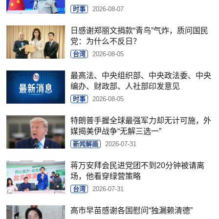
时事
2026-08-07
日感谢郑丽文捐款“青鸟”气炸，质问国民
党：为什么不反日？
台湾
2026-08-05
最高法、中央组织部、中央政法委、中央
编办、财政部、人社部印发意见
时事
2026-08-05
特朗普手握全球最强军力却无计可施，外
媒揭美伊战争“无解三选一”
新闻解画
2026-07-31
蒋万安拜会民进党团不到20分钟被请离
场，他看穿绿营策略
台湾
2026-07-31
高市早苗感谢各国慰问“独漏赖清德”