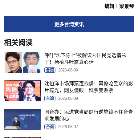
编辑︱梁景琴
更多
台湾
资讯
相关阅读
呼吁“沈下陈上”被解读为国民党选情急
了！杨植斗吐露真心话
台湾
2026-08-09
沈伯洋市场拜票遭抱怨！幕僚呛民众的影
片曝光，网友傻眼：拜票变败票
台湾
2026-08-09
国台办：民进党当局倒行逆施锁不住台青
求发展的心
台湾
2026-08-07