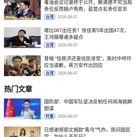
毒油会议记录终于公开，赖清德不究当局
责任反甩锅卢秀燕，蓝营点名责任官员
台湾
2026-08-07
堪比007出任务？徐佳青5年出国47次，
王鸿薇曝诸多疑点
台湾
2026-08-07
昔喊 “信慈济还是信民进党”，陈时中呼吁
应当道歉，蒋万安作出回应
台湾
2026-08-07
热门文章
国防部：中国军队坚决反制任何闹海挑衅
图谋
时事
2026-08-07
日感谢郑丽文捐款“青鸟”气炸，质问国民
党：为什么不反日？