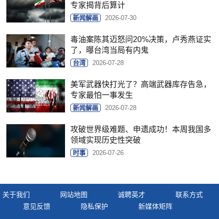
专家揭背后算计
新闻解画
2026-07-30
毒油案陈其迈怒问20%决策，卢秀燕证实
了，曝台湾当局有内鬼
台湾
2026-07-28
美军武器快打光了？高端武器库存告急，
专家最怕一事发生
新闻解画
2026-07-28
攻破世界级难题、申遗成功！本周我国多
领域实现历史性突破
时事
2026-07-26
关于我们
网站地图
诚聘英才
联系方式
意见反馈
隐私保护
新媒体矩阵