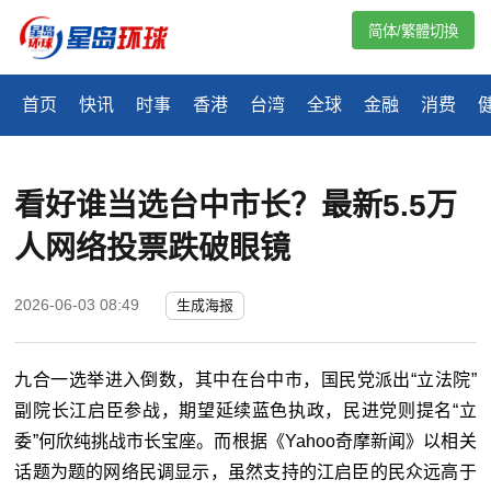
简体/繁體切換
首页
快讯
时事
香港
台湾
全球
金融
消费
看好谁当选台中市长？最新5.5万
人网络投票跌破眼镜
2026-06-03 08:49
生成海报
九合一选举进入倒数，其中在台中市，国民党派出“立法院”
副院长江启臣参战，期望延续蓝色执政，民进党则提名“立
委”何欣纯挑战市长宝座。而根据《Yahoo奇摩新闻》以相关
话题为题的网络民调显示，虽然支持的江启臣的民众远高于