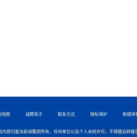
站地图
诚聘英才
联系方式
隐私保护
新媒体
站内容归星岛新闻集团所有，任何单位以及个人未经许可，不得擅自转载