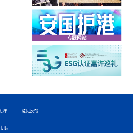
矩阵
意见反馈
引用。
返回顶部