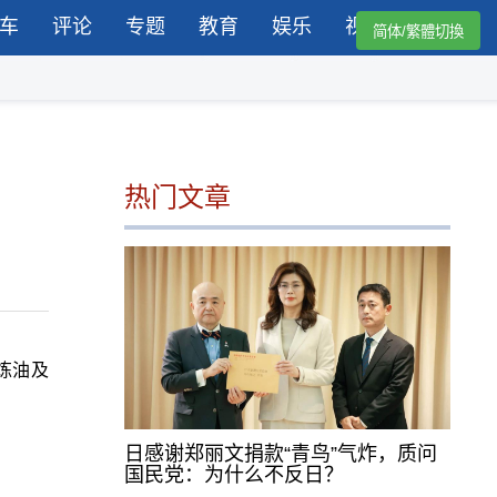
车
评论
专题
教育
娱乐
视频
简体/繁體切換
热门文章
炼油及
日感谢郑丽文捐款“青鸟”气炸，质问
国民党：为什么不反日？