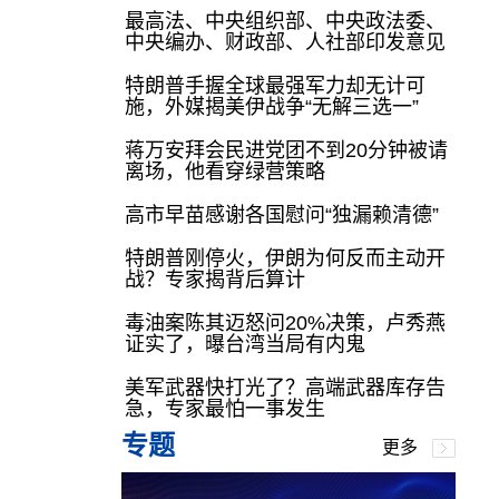
最高法、中央组织部、中央政法委、
中央编办、财政部、人社部印发意见
特朗普手握全球最强军力却无计可
施，外媒揭美伊战争“无解三选一”
蒋万安拜会民进党团不到20分钟被请
离场，他看穿绿营策略
高市早苗感谢各国慰问“独漏赖清德”
特朗普刚停火，伊朗为何反而主动开
战？专家揭背后算计
毒油案陈其迈怒问20%决策，卢秀燕
证实了，曝台湾当局有内鬼
美军武器快打光了？高端武器库存告
急，专家最怕一事发生
专题
更多