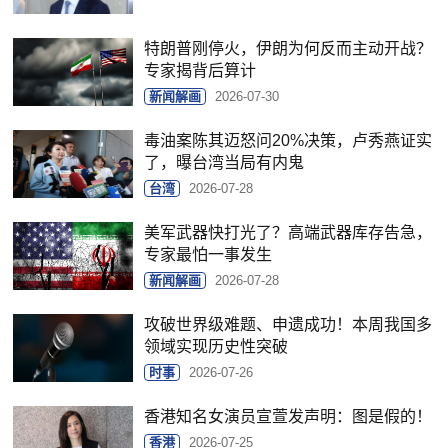
特朗普刚停火，伊朗为何反而主动开战？
专家揭背后算计
新闻解画
2026-07-30
毒油案陈其迈怒问20%决策，卢秀燕证实
了，曝台湾当局有内鬼
台湾
2026-07-28
美军武器快打光了？高端武器库存告急，
专家最怕一事发生
新闻解画
2026-07-28
攻破世界级难题、申遗成功！本周我国多
领域实现历史性突破
时事
2026-07-26
香港知名女演员宣萱发声明：图是假的！
香港
2026-07-25