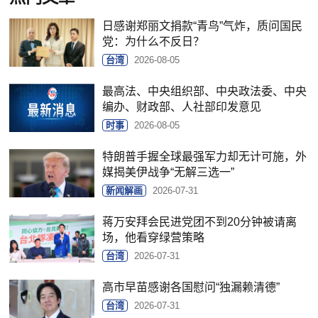
日感谢郑丽文捐款“青鸟”气炸，质问国民
党：为什么不反日？
台湾
2026-08-05
最高法、中央组织部、中央政法委、中央
编办、财政部、人社部印发意见
时事
2026-08-05
特朗普手握全球最强军力却无计可施，外
媒揭美伊战争“无解三选一”
新闻解画
2026-07-31
蒋万安拜会民进党团不到20分钟被请离
场，他看穿绿营策略
台湾
2026-07-31
高市早苗感谢各国慰问“独漏赖清德”
台湾
2026-07-31