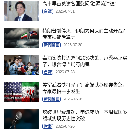
高市早苗感谢各国慰问“独漏赖清德”
台湾
2026-07-31
特朗普刚停火，伊朗为何反而主动开战？
专家揭背后算计
新闻解画
2026-07-30
毒油案陈其迈怒问20%决策，卢秀燕证实
了，曝台湾当局有内鬼
台湾
2026-07-28
美军武器快打光了？高端武器库存告急，
专家最怕一事发生
新闻解画
2026-07-28
攻破世界级难题、申遗成功！本周我国多
领域实现历史性突破
时事
2026-07-26