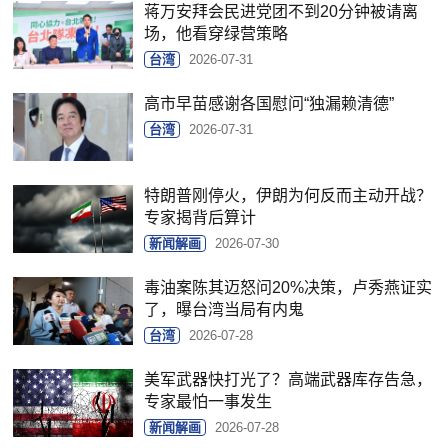
蒋万安拜会民进党团不到20分钟被请离
场，他看穿绿营策略
台湾
2026-07-31
高市早苗感谢各国慰问“独漏赖清德”
台湾
2026-07-31
特朗普刚停火，伊朗为何反而主动开战？
专家揭背后算计
新闻解画
2026-07-30
毒油案陈其迈怒问20%决策，卢秀燕证实
了，曝台湾当局有内鬼
台湾
2026-07-28
美军武器快打光了？高端武器库存告急，
专家最怕一事发生
新闻解画
2026-07-28