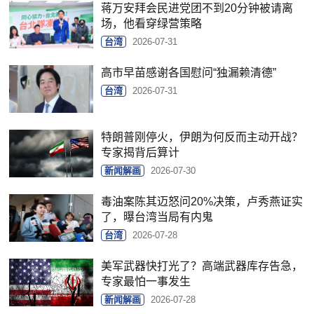
蒋万安拜会民进党团不到20分钟被请离
场，他看穿绿营策略
台湾
2026-07-31
高市早苗感谢各国慰问“独漏赖清德”
台湾
2026-07-31
特朗普刚停火，伊朗为何反而主动开战？
专家揭背后算计
新闻解画
2026-07-30
毒油案陈其迈怒问20%决策，卢秀燕证实
了，曝台湾当局有内鬼
台湾
2026-07-28
美军武器快打光了？高端武器库存告急，
专家最怕一事发生
新闻解画
2026-07-28