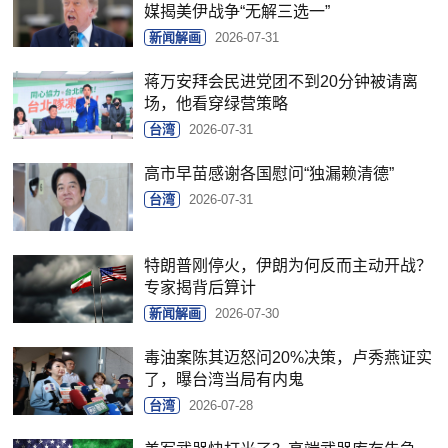
媒揭美伊战争“无解三选一”
新闻解画
2026-07-31
蒋万安拜会民进党团不到20分钟被请离
场，他看穿绿营策略
台湾
2026-07-31
高市早苗感谢各国慰问“独漏赖清德”
台湾
2026-07-31
特朗普刚停火，伊朗为何反而主动开战？
专家揭背后算计
新闻解画
2026-07-30
毒油案陈其迈怒问20%决策，卢秀燕证实
了，曝台湾当局有内鬼
台湾
2026-07-28