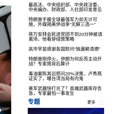
最高法、中央组织部、中央政法委、
中央编办、财政部、人社部印发意见
特朗普手握全球最强军力却无计可
施，外媒揭美伊战争“无解三选一”
蒋万安拜会民进党团不到20分钟被请
离场，他看穿绿营策略
高市早苗感谢各国慰问“独漏赖清德”
特朗普刚停火，伊朗为何反而主动开
战？专家揭背后算计
毒油案陈其迈怒问20%决策，卢秀燕
证实了，曝台湾当局有内鬼
美军武器快打光了？高端武器库存告
急，专家最怕一事发生
专题
更多