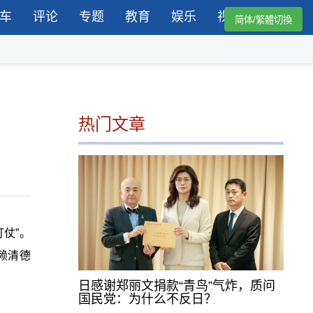
车
评论
专题
教育
娱乐
视频
简体/繁體切換
热门文章
仗”。
赖清德
日感谢郑丽文捐款“青鸟”气炸，质问
国民党：为什么不反日？