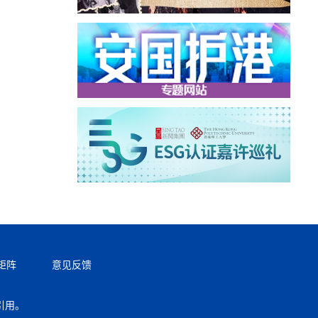
矩阵
意见反馈
引用。
返回顶部