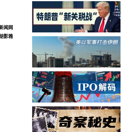
！
新闻网
胡影雅