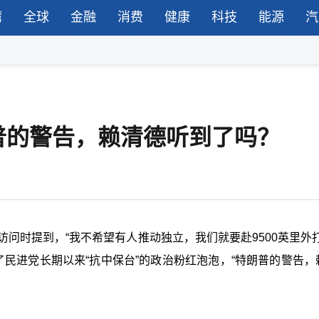
湾
全球
金融
消费
健康
科技
能源
汽
普的警告，赖清德听到了吗？
访问时提到，“我不希望有人推动独立，我们就要赴9500英里外打
民进党长期以来“抗中保台”的政治粉红泡泡，“
特朗普的
警告，