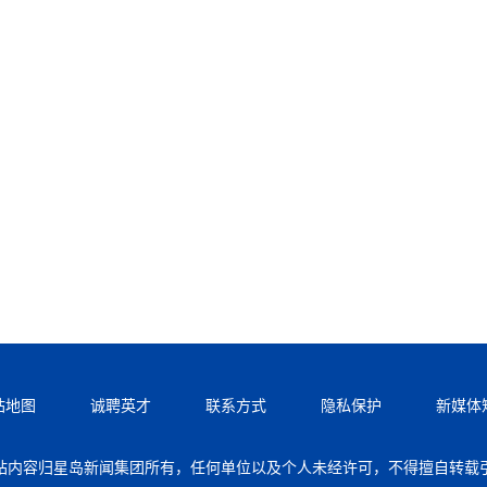
站地图
诚聘英才
联系方式
隐私保护
新媒体
站内容归星岛新闻集团所有，任何单位以及个人未经许可，不得擅自转载