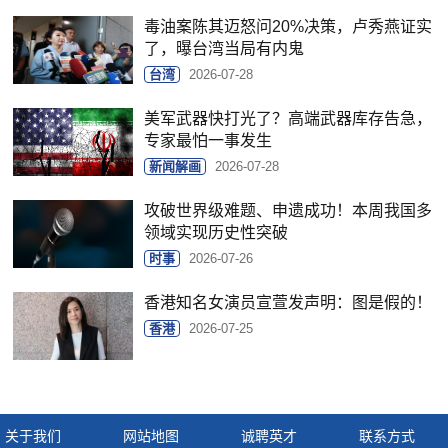
毒油案陈其迈怒问20%决策，卢秀燕证实
了，曝台湾当局有内鬼
台湾
2026-07-28
美军武器快打光了？高端武器库存告急，
专家最怕一事发生
新闻解画
2026-07-28
攻破世界级难题、申遗成功！本周我国多
领域实现历史性突破
时事
2026-07-26
香港知名女演员宣萱发声明：图是假的！
香港
2026-07-25
关于我们
网站地图
诚聘英才
联系方式