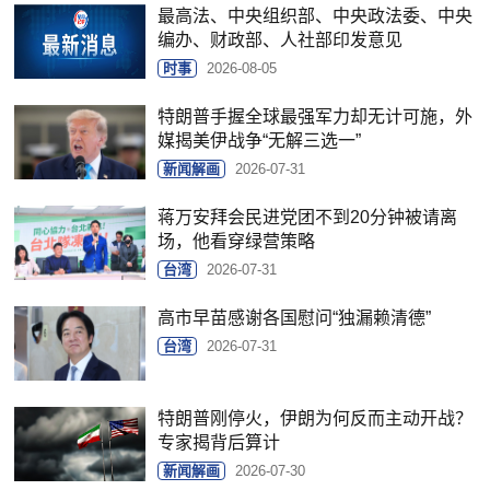
最高法、中央组织部、中央政法委、中央
编办、财政部、人社部印发意见
时事
2026-08-05
特朗普手握全球最强军力却无计可施，外
媒揭美伊战争“无解三选一”
新闻解画
2026-07-31
蒋万安拜会民进党团不到20分钟被请离
场，他看穿绿营策略
台湾
2026-07-31
高市早苗感谢各国慰问“独漏赖清德”
台湾
2026-07-31
特朗普刚停火，伊朗为何反而主动开战？
专家揭背后算计
新闻解画
2026-07-30