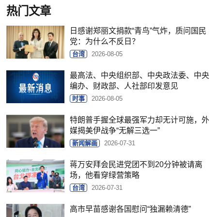
热门文章
日感谢郑丽文捐款“青鸟”气炸，质问国民
党：为什么不反日？
台湾
2026-08-05
最高法、中央组织部、中央政法委、中央
编办、财政部、人社部印发意见
时事
2026-08-05
特朗普手握全球最强军力却无计可施，外
媒揭美伊战争“无解三选一”
新闻解画
2026-07-31
蒋万安拜会民进党团不到20分钟被请离
场，他看穿绿营策略
台湾
2026-07-31
高市早苗感谢各国慰问“独漏赖清德”