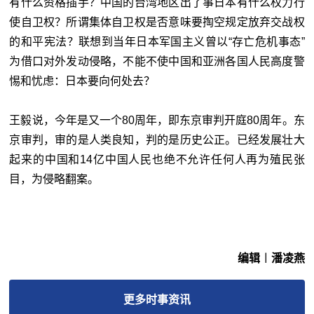
有什么资格插手？中国的台湾地区出了事日本有什么权力行
使自卫权？所谓集体自卫权是否意味要掏空规定放弃交战权
的和平宪法？联想到当年日本军国主义曾以“存亡危机事态”
为借口对外发动侵略，不能不使中国和亚洲各国人民高度警
惕和忧虑：日本要向何处去？
王毅说，今年是又一个80周年，即东京审判开庭80周年。东
京审判，审的是人类良知，判的是历史公正。已经发展壮大
起来的中国和14亿中国人民也绝不允许任何人再为殖民张
目，为侵略翻案。
编辑︱潘凌燕
更多
时事
资讯