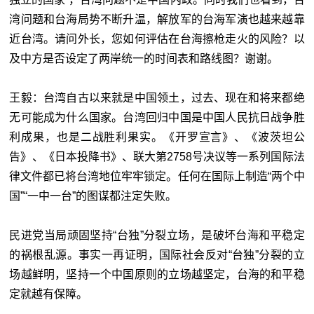
湾问题和台海局势不断升温，解放军的台海军演也越来越靠
近台湾。请问外长，您如何评估在台海擦枪走火的风险？以
及中方是否设定了两岸统一的时间表和路线图？谢谢。
王毅：台湾自古以来就是中国领土，过去、现在和将来都绝
无可能成为什么国家。台湾回归中国是中国人民抗日战争胜
利成果，也是二战胜利果实。《开罗宣言》、《波茨坦公
告》、《日本投降书》、联大第2758号决议等一系列国际法
律文件都已将台湾地位牢牢锁定。任何在国际上制造“两个中
国”“一中一台”的图谋都注定失败。
民进党当局顽固坚持“台独”分裂立场，是破坏台海和平稳定
的祸根乱源。事实一再证明，国际社会反对“台独”分裂的立
场越鲜明，坚持一个中国原则的立场越坚定，台海的和平稳
定就越有保障。