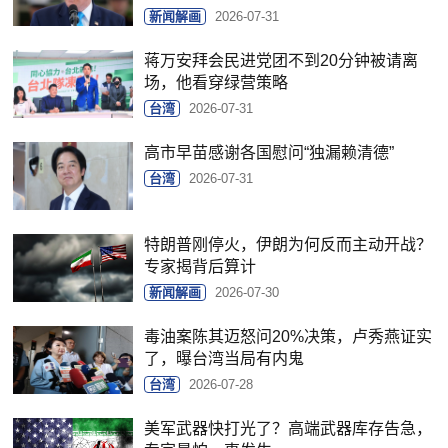
新闻解画
2026-07-31
蒋万安拜会民进党团不到20分钟被请离
场，他看穿绿营策略
台湾
2026-07-31
高市早苗感谢各国慰问“独漏赖清德”
台湾
2026-07-31
特朗普刚停火，伊朗为何反而主动开战？
专家揭背后算计
新闻解画
2026-07-30
毒油案陈其迈怒问20%决策，卢秀燕证实
了，曝台湾当局有内鬼
台湾
2026-07-28
美军武器快打光了？高端武器库存告急，