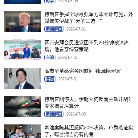
时事
2026-08-05
特朗普手握全球最强军力却无计可施，外
媒揭美伊战争“无解三选一”
新闻解画
2026-07-31
蒋万安拜会民进党团不到20分钟被请离
场，他看穿绿营策略
台湾
2026-07-31
高市早苗感谢各国慰问“独漏赖清德”
台湾
2026-07-31
特朗普刚停火，伊朗为何反而主动开战？
专家揭背后算计
新闻解画
2026-07-30
毒油案陈其迈怒问20%决策，卢秀燕证实
了，曝台湾当局有内鬼