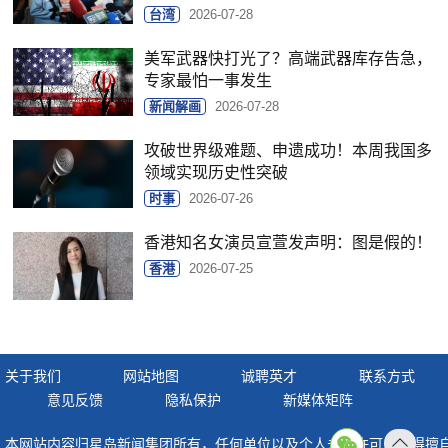
台湾
2026-07-28
美军武器快打光了？高端武器库存告急，
专家最怕一事发生
新闻解画
2026-07-28
攻破世界级难题、申遗成功！本周我国多
领域实现历史性突破
时事
2026-07-26
香港知名女演员宣萱发声明：图是假的！
香港
2026-07-25
关于我们
网站地图
诚聘英才
联系方式
意见反馈
隐私保护
新媒体矩阵
本网站内容归星岛新闻集团所有，任何单位以及个人未经许可，不得擅