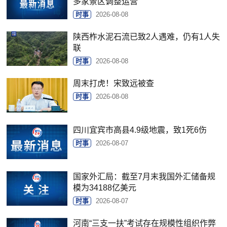
多家景区调整运营
时事
2026-08-08
陕西柞水泥石流已致2人遇难，仍有1人失
联
时事
2026-08-08
周末打虎！宋致远被查
时事
2026-08-08
四川宜宾市高县4.9级地震，致1死6伤
时事
2026-08-07
国家外汇局：截至7月末我国外汇储备规
模为34188亿美元
时事
2026-08-07
河南“三支一扶”考试存在规模性组织作弊