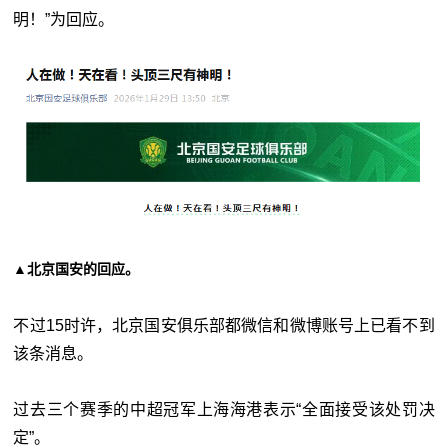
明！”为回应。
▲北京国安的回应。
不过15时许，北京国安俱乐部都微信和微博账号上已看不到
该条消息。
过去三个赛季的中超冠军上海海港表示“全面接受该处罚决
定”。