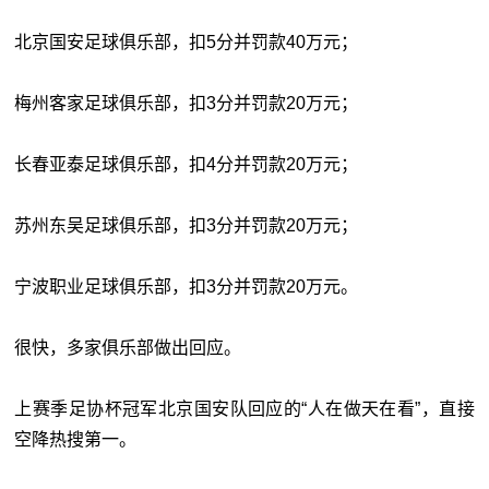
北京国安足球俱乐部，扣5分并罚款40万元；
梅州客家足球俱乐部，扣3分并罚款20万元；
长春亚泰足球俱乐部，扣4分并罚款20万元；
苏州东吴足球俱乐部，扣3分并罚款20万元；
宁波职业足球俱乐部，扣3分并罚款20万元。
很快，多家俱乐部做出回应。
上赛季足协杯冠军北京国安队回应的“人在做天在看”，直接
空降热搜第一。