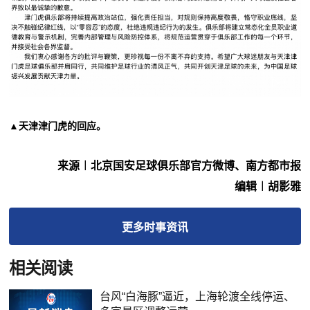
▲天津津门虎的回应。
来源︱北京国安足球俱乐部官方微博、南方都市报
编辑︱胡影雅
更多
时事
资讯
相关阅读
台风“白海豚”逼近，上海轮渡全线停运、