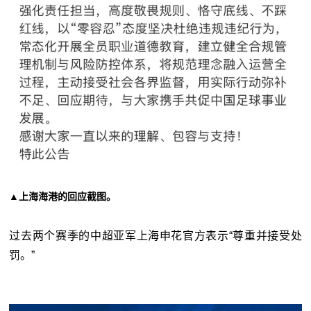
▲上海海港的回应截图。
过去两个赛季的中超亚军上海申花官方表示“尊重并接受处
罚。”