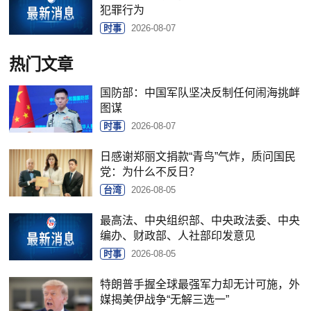
犯罪行为
时事
2026-08-07
热门文章
国防部：中国军队坚决反制任何闹海挑衅
图谋
时事
2026-08-07
日感谢郑丽文捐款“青鸟”气炸，质问国民
党：为什么不反日？
台湾
2026-08-05
最高法、中央组织部、中央政法委、中央
编办、财政部、人社部印发意见
时事
2026-08-05
特朗普手握全球最强军力却无计可施，外
媒揭美伊战争“无解三选一”