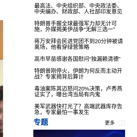
最高法、中央组织部、中央政法委、
中央编办、财政部、人社部印发意见
特朗普手握全球最强军力却无计可
施，外媒揭美伊战争“无解三选一”
蒋万安拜会民进党团不到20分钟被请
离场，他看穿绿营策略
高市早苗感谢各国慰问“独漏赖清德”
特朗普刚停火，伊朗为何反而主动开
战？专家揭背后算计
毒油案陈其迈怒问20%决策，卢秀燕
证实了，曝台湾当局有内鬼
美军武器快打光了？高端武器库存告
急，专家最怕一事发生
专题
更多