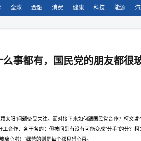
湾
全球
金融
消费
健康
科技
能源
汽
什么事都有，国民党的朋友都很
颗太阳”问题备受关注。面对接下来如何跟国民党合作？柯文哲今
分工合作、各干各的；但被问到有没有可能变成“分手”的分？柯
玻璃心啦！”绿营的则是每个都见猎心喜。