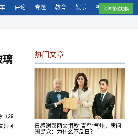
车
评论
专题
教育
娱乐
视频
简体/繁體切換
热门文章
玻璃
（29
日感谢郑丽文捐款“青鸟”气炸，质问
文哲回
国民党：为什么不反日？