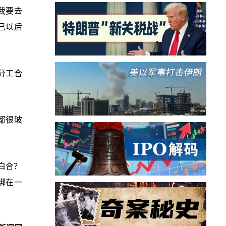
我要去
己以后
分工合
都很玻
白合？
绑在一