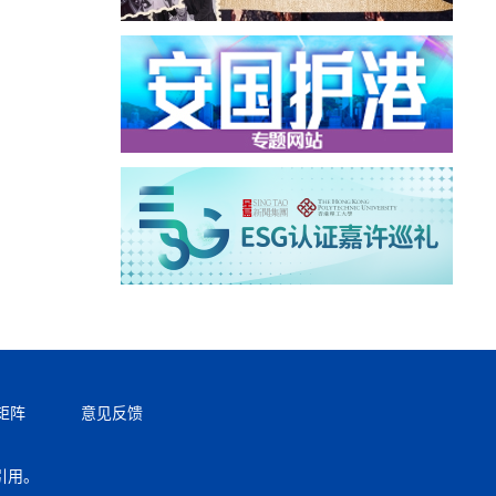
矩阵
意见反馈
引用。
返回顶部