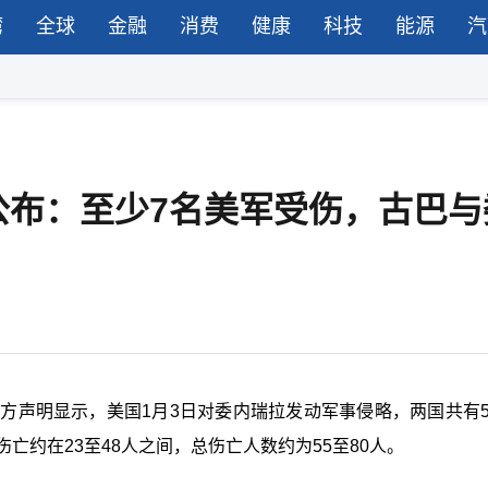
湾
全球
金融
消费
健康
科技
能源
汽
公布：至少7名美军受伤，古巴与
方声明显示，美国1月3日对委内瑞拉发动军事侵略，两国共有5
亡约在23至48人之间，总伤亡人数约为55至80人。