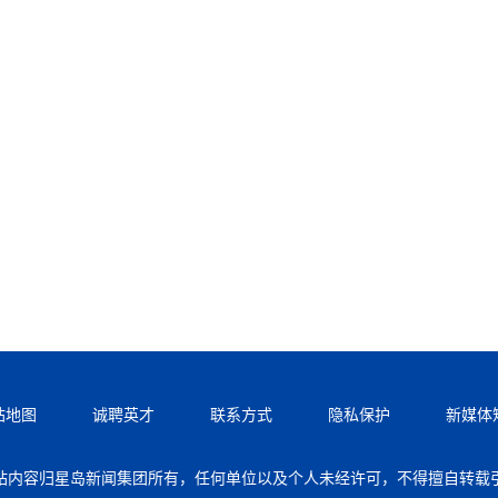
站地图
诚聘英才
联系方式
隐私保护
新媒体
站内容归星岛新闻集团所有，任何单位以及个人未经许可，不得擅自转载