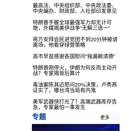
最高法、中央组织部、中央政法委、
中央编办、财政部、人社部印发意见
特朗普手握全球最强军力却无计可
施，外媒揭美伊战争“无解三选一”
蒋万安拜会民进党团不到20分钟被请
离场，他看穿绿营策略
高市早苗感谢各国慰问“独漏赖清德”
特朗普刚停火，伊朗为何反而主动开
战？专家揭背后算计
毒油案陈其迈怒问20%决策，卢秀燕
证实了，曝台湾当局有内鬼
美军武器快打光了？高端武器库存告
急，专家最怕一事发生
专题
更多