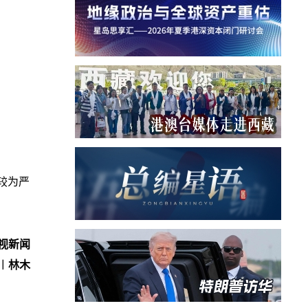
较为严
视新闻
︱林木