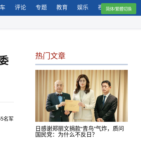
车
评论
专题
教育
娱乐
视频
简体/繁體切換
热门文章
委
5名军
日感谢郑丽文捐款“青鸟”气炸，质问
国民党：为什么不反日？