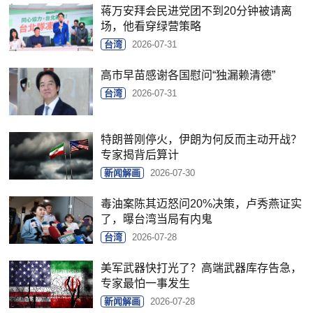
蒋万安拜会民进党团不到20分钟被请离
场，他看穿绿营策略
台湾
2026-07-31
高市早苗感谢各国慰问“独漏赖清德”
台湾
2026-07-31
特朗普刚停火，伊朗为何反而主动开战？
专家揭背后算计
新闻解画
2026-07-30
毒油案陈其迈怒问20%决策，卢秀燕证实
了，曝台湾当局有内鬼
台湾
2026-07-28
美军武器快打光了？高端武器库存告急，
专家最怕一事发生
新闻解画
2026-07-28