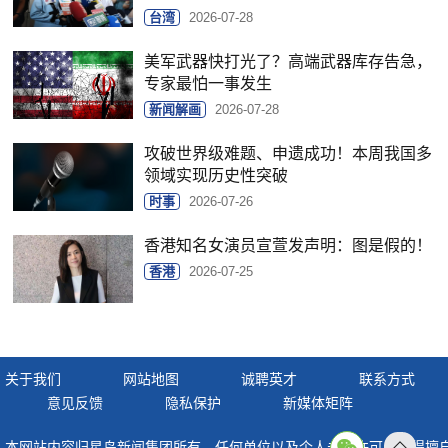
台湾
2026-07-28
美军武器快打光了？高端武器库存告急，
专家最怕一事发生
新闻解画
2026-07-28
攻破世界级难题、申遗成功！本周我国多
领域实现历史性突破
时事
2026-07-26
香港知名女演员宣萱发声明：图是假的！
香港
2026-07-25
关于我们
网站地图
诚聘英才
联系方式
意见反馈
隐私保护
新媒体矩阵
本网站内容归星岛新闻集团所有，任何单位以及个人未经许可，不得擅