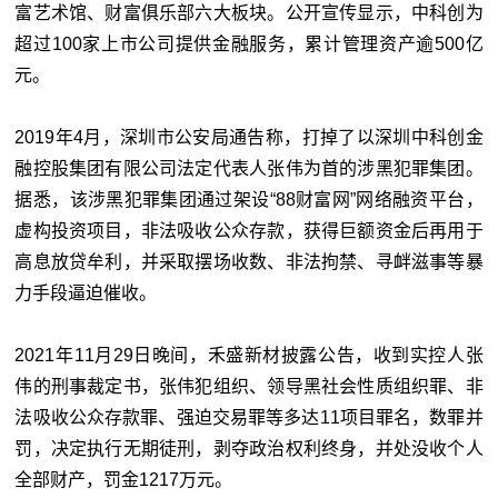
富艺术馆、财富俱乐部六大板块。公开宣传显示，中科创为
超过100家上市公司提供金融服务，累计管理资产逾500亿
元。
2019年4月，深圳市公安局通告称，打掉了以深圳中科创金
融控股集团有限公司法定代表人张伟为首的涉黑犯罪集团。
据悉，该涉黑犯罪集团通过架设“88财富网”网络融资平台，
虚构投资项目，非法吸收公众存款，获得巨额资金后再用于
高息放贷牟利，并采取摆场收数、非法拘禁、寻衅滋事等暴
力手段逼迫催收。
2021年11月29日晚间，禾盛新材披露公告，收到实控人张
伟的刑事裁定书，张伟犯组织、领导黑社会性质组织罪、非
法吸收公众存款罪、强迫交易罪等多达11项目罪名，数罪并
罚，决定执行无期徒刑，剥夺政治权利终身，并处没收个人
全部财产，罚金1217万元。