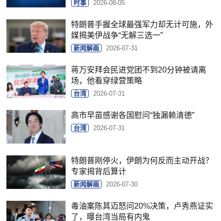
时事
2026-08-05
特朗普手握全球最强军力却无计可施，外
媒揭美伊战争“无解三选一”
新闻解画
2026-07-31
蒋万安拜会民进党团不到20分钟被请离
场，他看穿绿营策略
台湾
2026-07-31
高市早苗感谢各国慰问“独漏赖清德”
台湾
2026-07-31
特朗普刚停火，伊朗为何反而主动开战？
专家揭背后算计
新闻解画
2026-07-30
毒油案陈其迈怒问20%决策，卢秀燕证实
了，曝台湾当局有内鬼