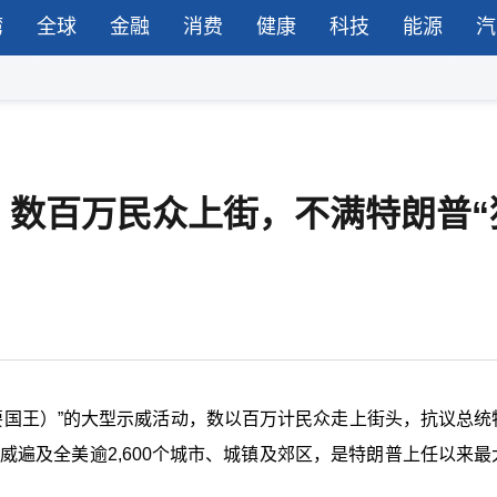
湾
全球
金融
消费
健康
科技
能源
汽
，数百万民众上街，不满特朗普“
要国王）”的大型示威活动，数以百万计民众走上街头，抗议总统
威遍及全美逾
2,600
个城市、城镇及郊区，是特朗普上任以来最