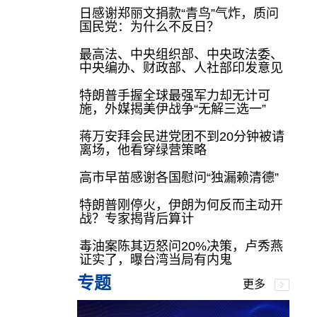
日感谢郑丽文捐款“青鸟”气炸，质问
国民党：为什么不反日？
最高法、中央组织部、中央政法委、
中央编办、财政部、人社部印发意见
特朗普手握全球最强军力却无计可
施，外媒揭美伊战争“无解三选一”
蒋万安拜会民进党团不到20分钟被请
离场，他看穿绿营策略
高市早苗感谢各国慰问“独漏赖清德”
特朗普刚停火，伊朗为何反而主动开
战？专家揭背后算计
毒油案陈其迈怒问20%决策，卢秀燕
证实了，曝台湾当局有内鬼
专题
更多