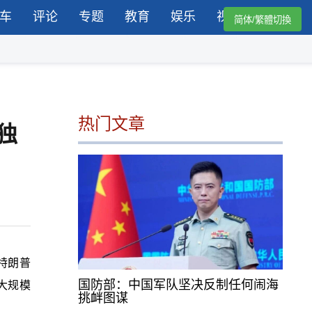
车
评论
专题
教育
娱乐
视频
简体/繁體切換
热门文章
独
特朗普
国防部：中国军队坚决反制任何闹海
大规模
挑衅图谋