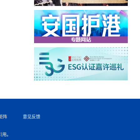
矩阵
意见反馈
引用。
返回顶部