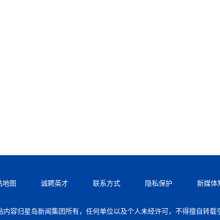
站地图
诚聘英才
联系方式
隐私保护
新媒体
站内容归星岛新闻集团所有，任何单位以及个人未经许可，不得擅自转载