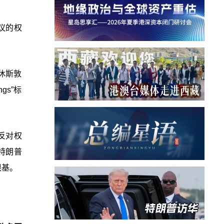
议的权
休斯敦
s”标
反对权
特朗普
根基。