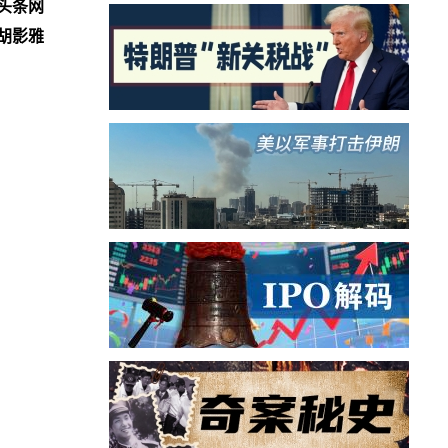
头条网
胡影雅