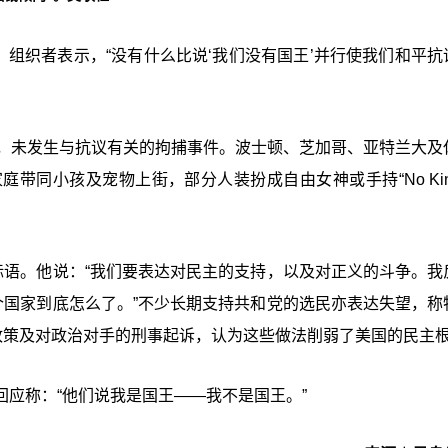
参与。组织者表示，“没有什么比说‘
我们没有国王
’并行使我们和平抗
与，未发生与抗议有关的拘捕事件。波士顿、芝加哥、亚特兰大及
同小孩及宠物上街，部分人装扮成自由女神或手持“No King
标语。他说：“我们要表达对民主的支持，以及对正义的斗争。我
个国家到底怎么了。”不少长期支持共和党的选民亦表达失望，称
政策及对政治对手的刑事起诉，认为这些做法削弱了美国的民主
应称：“他们说我是国王——我不是国王。”