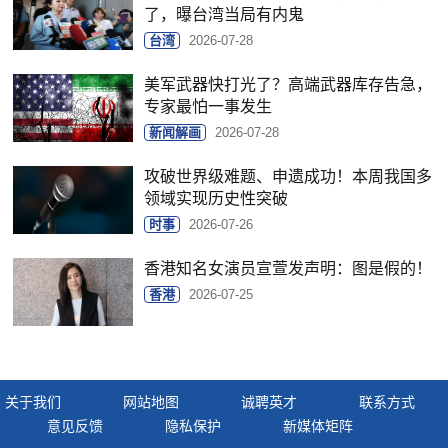
了，曝台湾当局有内鬼
台湾
2026-07-28
美军武器快打光了？高端武器库存告急，
专家最怕一事发生
新闻解画
2026-07-28
攻破世界级难题、申遗成功！本周我国多
领域实现历史性突破
时事
2026-07-26
香港知名女演员宣萱发声明：图是假的！
香港
2026-07-25
关于我们
网站地图
诚聘英才
联系方式
意见反馈
隐私保护
新媒体矩阵