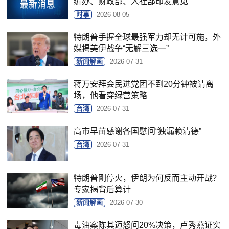
编办、财政部、人社部印发意见
时事
2026-08-05
特朗普手握全球最强军力却无计可施，外
媒揭美伊战争“无解三选一”
新闻解画
2026-07-31
蒋万安拜会民进党团不到20分钟被请离
场，他看穿绿营策略
台湾
2026-07-31
高市早苗感谢各国慰问“独漏赖清德”
台湾
2026-07-31
特朗普刚停火，伊朗为何反而主动开战？
专家揭背后算计
新闻解画
2026-07-30
毒油案陈其迈怒问20%决策，卢秀燕证实