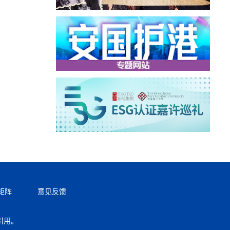
矩阵
意见反馈
引用。
返回顶部