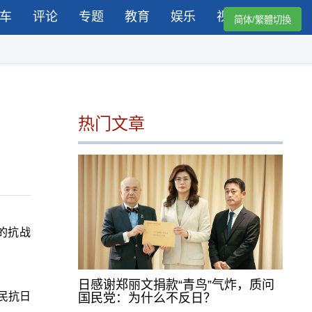
车
评论
专题
教育
娱乐
视频
简体/繁體切換
热门文章
的抗战
日感谢郑丽文捐款“青鸟”气炸，质问
民抗日
国民党：为什么不反日？