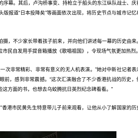
演的序幕。其后，卢沟桥事变、持枪立于船头的东江纵队战士、庆
日头版报道“日本投降矣”等画面依次出现，将历史节点与城市记忆
拍摄，不少家长带着孩子前来，并向他们讲述每一幕的历史由来
位市民自发用手提音箱播放《歌唱祖国》，令现场气氛更加热烈
是一次非常精彩、非常有意义的无人机表演。”她对中新社记者表
眼前，感到非常震撼。“这次汇演融合了不少香港抗战的历史，
些这方面的书，也想去乌蛟腾抗日英烈纪念碑看看。”
。”香港市民黄先生特意带儿子前来观看，让他从小了解国家的历