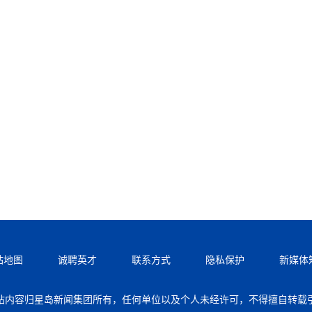
站地图
诚聘英才
联系方式
隐私保护
新媒体
站内容归星岛新闻集团所有，任何单位以及个人未经许可，不得擅自转载