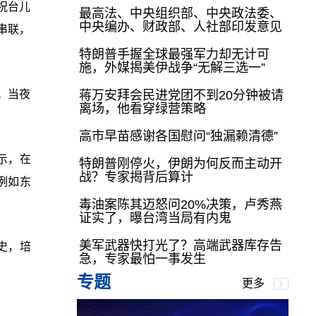
祝台儿
最高法、中央组织部、中央政法委、
中央编办、财政部、人社部印发意见
串联，
特朗普手握全球最强军力却无计可
施，外媒揭美伊战争“无解三选一”
。当夜
蒋万安拜会民进党团不到20分钟被请
离场，他看穿绿营策略
。
高市早苗感谢各国慰问“独漏赖清德”
示，在
特朗普刚停火，伊朗为何反而主动开
战？专家揭背后算计
例如东
毒油案陈其迈怒问20%决策，卢秀燕
证实了，曝台湾当局有内鬼
美军武器快打光了？高端武器库存告
史，培
急，专家最怕一事发生
专题
更多