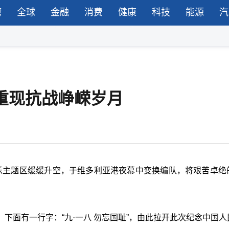
湾
全球
金融
消费
健康
科技
能源
汽
空重现抗战峥嵘岁月
及康乐主题区缓缓升空，于维多利亚港夜幕中变换编队，将艰苦卓绝
下面有一行字：“九·一八 勿忘国耻”，由此拉开此次纪念中国人