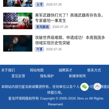
台湾
2026-07-28
美军武器快打光了？高端武器库存告急，
专家最怕一事发生
新闻解画
2026-07-28
攻破世界级难题、申遗成功！本周我国多
领域实现历史性突破
时事
2026-07-26
关于我们
网站地图
诚聘英才
联系方式
意见反馈
隐私保护
新媒体矩阵
本网站内容归星岛新闻集团所有，任何单位以及个人未经许可，不得擅
返回
转载引用。
顶部
星岛环球网版权所有 Copyright © 2005-2026 Stnn.cc All Rights
Reserved.