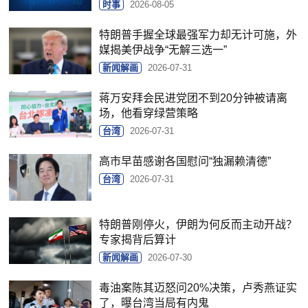
时事
2026-08-05
特朗普手握全球最强军力却无计可施，外
媒揭美伊战争“无解三选一”
新闻解画
2026-07-31
蒋万安拜会民进党团不到20分钟被请离
场，他看穿绿营策略
台湾
2026-07-31
高市早苗感谢各国慰问“独漏赖清德”
台湾
2026-07-31
特朗普刚停火，伊朗为何反而主动开战？
专家揭背后算计
新闻解画
2026-07-30
毒油案陈其迈怒问20%决策，卢秀燕证实
了，曝台湾当局有内鬼