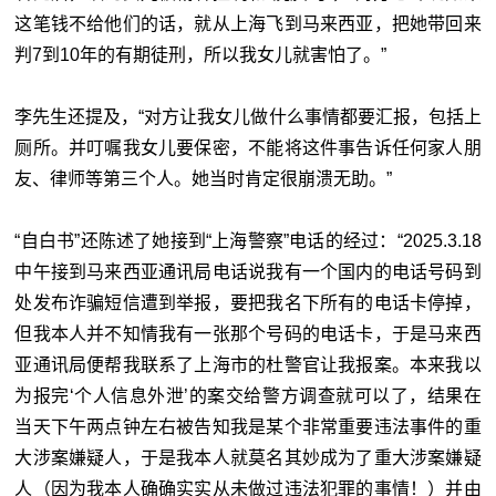
这笔钱不给他们的话，就从上海飞到马来西亚，把她带回来
判7到10年的有期徒刑，所以我女儿就害怕了。”
李先生还提及，“对方让我女儿做什么事情都要汇报，包括上
厕所。并叮嘱我女儿要保密，不能将这件事告诉任何家人朋
友、律师等第三个人。她当时肯定很崩溃无助。”
“自白书”还陈述了她接到“上海警察”电话的经过：“2025.3.18
中午接到马来西亚通讯局电话说我有一个国内的电话号码到
处发布诈骗短信遭到举报，要把我名下所有的电话卡停掉，
但我本人并不知情我有一张那个号码的电话卡，于是马来西
亚通讯局便帮我联系了上海市的杜警官让我报案。本来我以
为报完‘个人信息外泄’的案交给警方调查就可以了，结果在
当天下午两点钟左右被告知我是某个非常重要违法事件的重
大涉案嫌疑人，于是我本人就莫名其妙成为了重大涉案嫌疑
人（因为我本人确确实实从未做过违法犯罪的事情！）并由