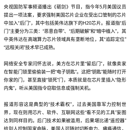
央视国防军事频道播出《砺剑》节目，指今年5月美国议员
提出一项法案，要求强制美国芯片企业在受出口管制的芯片
中加入“后门”，其中包括英伟达旗下的H20芯片。报道指“后
门”主要分为三类：“恶意自带”、“后期破解”和“暗中植入”，其
中英伟达在高端算力芯片领域具有垄断地位，其“追踪定位”
“远程关闭”技术早已成熟。
网络安全专家闫怀志说，美方在芯片里“留后门”，就像卖家
在智能门锁里偷偷装一把“电子钥匙”。这把“钥匙”能随时打开
你家的门，甚至直接“锁死”门，本质就是在芯片里插入“隐形
内鬼”，听从美国指令窃取信息或强制关机。
报道形容这是典型的“技术霸权”，过去美国靠军力控制世
界，现在则用芯片、软件、互联网这些“看不见的工具”妄图
达到同样目的。后门技术如果被滥用，后果堪比递“遥控器”
给别人控制国家命脉，美国人可随时切断电力、瘫痪通信，