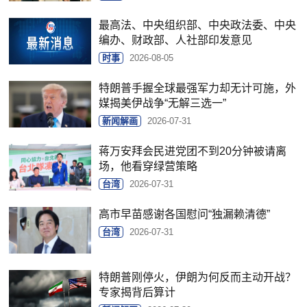
最高法、中央组织部、中央政法委、中央
编办、财政部、人社部印发意见
时事
2026-08-05
特朗普手握全球最强军力却无计可施，外
媒揭美伊战争“无解三选一”
新闻解画
2026-07-31
蒋万安拜会民进党团不到20分钟被请离
场，他看穿绿营策略
台湾
2026-07-31
高市早苗感谢各国慰问“独漏赖清德”
台湾
2026-07-31
特朗普刚停火，伊朗为何反而主动开战？
专家揭背后算计