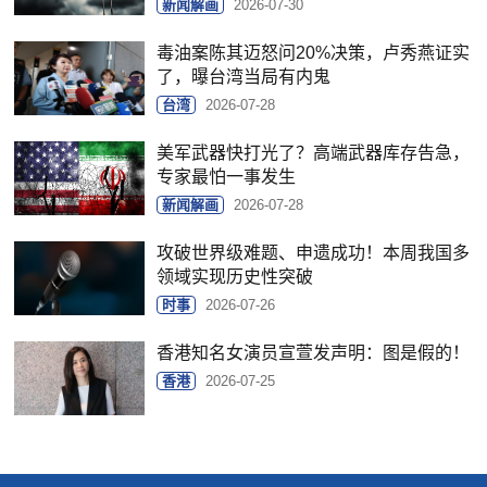
新闻解画
2026-07-30
毒油案陈其迈怒问20%决策，卢秀燕证实
了，曝台湾当局有内鬼
台湾
2026-07-28
美军武器快打光了？高端武器库存告急，
专家最怕一事发生
新闻解画
2026-07-28
攻破世界级难题、申遗成功！本周我国多
领域实现历史性突破
时事
2026-07-26
香港知名女演员宣萱发声明：图是假的！
香港
2026-07-25