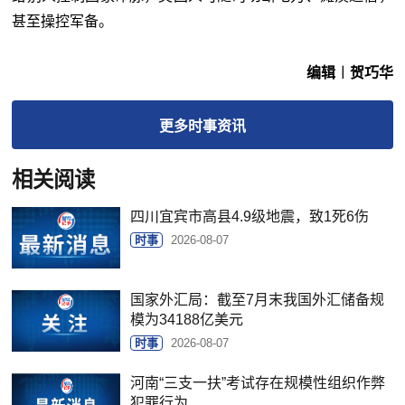
甚至操控军备。
编辑︱贺巧华
更多
时事
资讯
相关阅读
四川宜宾市高县4.9级地震，致1死6伤
时事
2026-08-07
国家外汇局：截至7月末我国外汇储备规
模为34188亿美元
时事
2026-08-07
河南“三支一扶”考试存在规模性组织作弊
犯罪行为